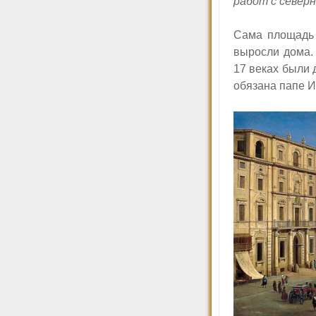
работ с север
Сама площадь 
выросли дома.
17 веках были
обязана папе И