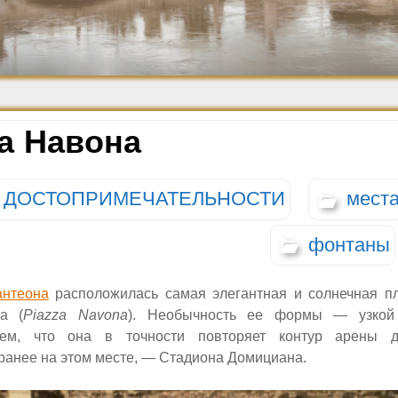
Средневековье
Возрождение и
Барокко
а Навона
ДОСТОПРИМЕЧАТЕЛЬНОСТИ
мест
фонтаны
нтеона
расположилась самая элегантная и солнечная 
а (
Piazza Navona
). Необычность ее формы — узко
тем, что она в точности повторяет контур арены д
ранее на этом месте, — Стадиона Домициана.