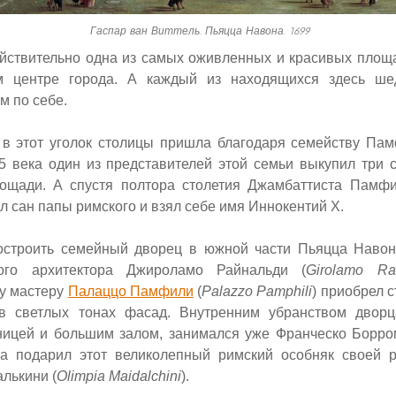
Гаспар ван Виттель. Пьяцца Навона. 1699
ействительно одна из самых оживленных и красивых площ
м центре города. А каждый из находящихся здесь ше
м по себе.
 в этот уголок столицы пришла благодаря семейству Пам
5 века один из представителей этой семьи выкупил три 
ощади. А спустя полтора столетия Джамбаттиста Памфи
ял сан папы римского и взял себе имя Иннокентий X.
строить семейный дворец в южной части Пьяцца Навона
ого архитектора Джироламо Райнальди (
Girolamo Rai
му мастеру
Палаццо Памфили
(
Palazzo Pamphili
) приобрел 
в светлых тонах фасад. Внутренним убранством дворц
ницей и большим залом, занимался уже Франческо Борро
па подарил этот великолепный римский особняк своей 
лькини (
Olimpia Maidalchini
).