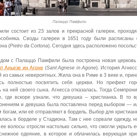
Палаццо Памфили
ли состоит из 23 залов и прекрасной галереи, проход
собняка. Своды галереи в 1651 году были расписаны 
она (
Pietro da Cortona
). Сегодня здесь расположено посольс
ядом с Палаццо Памфили была построена новая церковь
т Аньезе ин Агоне
(
Sant Agnese in Agone
). История Агнесс
й из самых невероятных. Жила она в Риме в 3 веке и, при
ась полностью посвятить себя церкви. Но префект го
 на ней своего сына. Агнесса отказалась. Тогда Семпрони
е, где вскоре узнали, что девушка – христианка. В то 
гонениям и девушка была поставлена перед выбором — и
 богам, или её отправляют в бордель. Выбор для христиан
алась в борделе у Стадиона. Там с нее сорвали одежду, н
ее волосы отросли настолько сильно, что смогли укрыть е
снежное одеяние, в которое и облачилась верующая хри