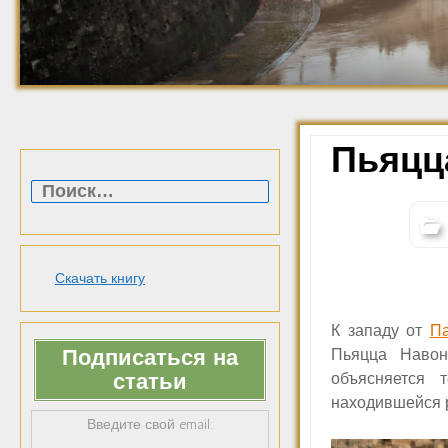
Пьяцц
Найти:
Скачать книгу
К западу от
Па
Подписаться на
Пьяцца Навон
статьи
объясняется 
находившейся 
Введите свой email: