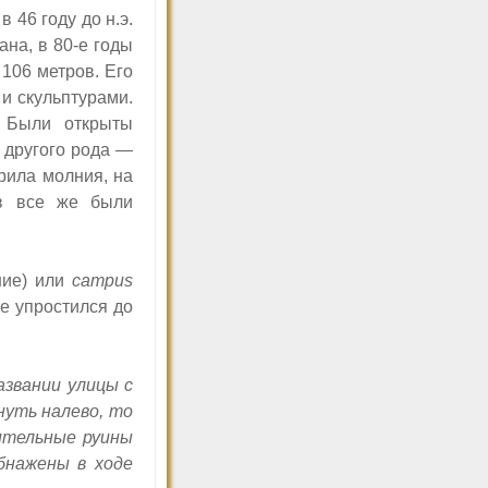
 46 году до н.э.
на, в 80-е годы
106 метров. Его
и скульптурами.
. Были открыты
 другого рода —
арила молния, на
ов все же были
ние) или
campus
е упростился до
азвании улицы с
нуть налево, то
шительные руины
бнажены в ходе