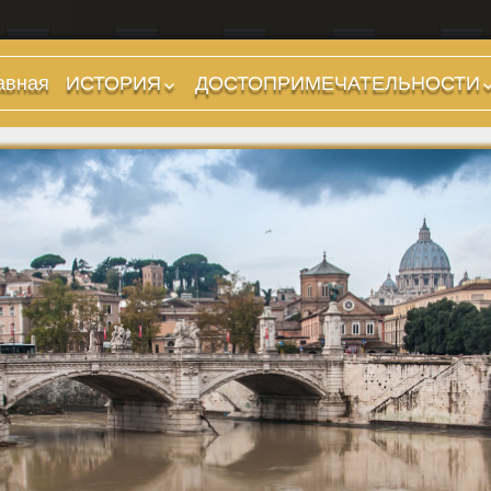
авная
ИСТОРИЯ
ДОСТОПРИМЕЧАТЕЛЬНОСТИ
Предыстория
Холмы и остров.
Районы
Царский период
(753-509 гг до н.э.)
Форумы, Площади,
Дороги
Ранняя Республика
(509-265 гг до н.э.)
Стадионы, Термы
Поздняя Республика
Музеи
(264-27 гг до н.э.)
Дохристианские
Империя. Принципат
храмы
(27 г до н.э. — 284 г
Христианские храмы,
н.э.)
базилики etc.
Империя. Доминат
Дворцы
(284-476 гг)
Арки, колонны и
Темные Века. Готы
обелиски
Темные Века.
Фонтаны
Экзархат