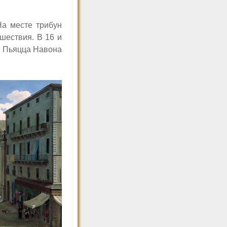
а месте трибун
шествия. В 16 и
м Пьяцца Навона