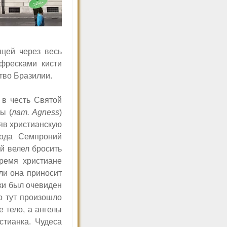
ящей через весь
фресками кисти
тво Бразилии.
 в честь Святой
ы (
лат. Agness
)
няв христианскую
рода Семпроний
й велел бросить
время христиане
ли она приносит
ки был очевиден
о тут произошло
е тело, а ангелы
стианка. Чудеса