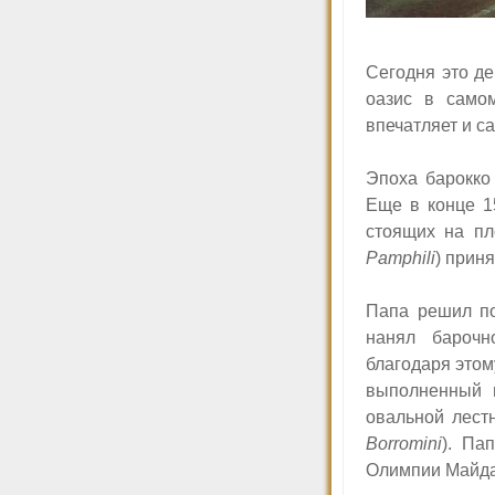
Сегодня это д
оазис в само
впечатляет и са
Эпоха барокко
Еще в конце 1
стоящих на пл
Pamphili
) прин
Папа решил по
нанял барочн
благодаря это
выполненный 
овальной лест
Borromini
). Па
Олимпии Майда