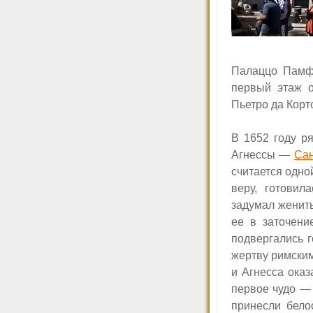
Палаццо Памфи
первый этаж о
Пьетро да Корт
В 1652 году р
Агнессы —
Сан
считается одно
веру, готовил
задумал женить
ее в заточени
подвергались 
жертву римским
и Агнесса оказ
первое чудо — 
принесли бело