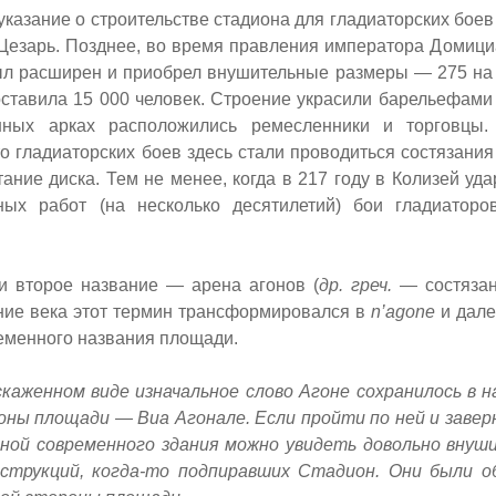
указание о строительстве стадиона для гладиаторских боев в
Цезарь. Позднее, во время правления императора Домициа
был расширен и приобрел внушительные размеры — 275 на 
ставила 15 000 человек. Строение украсили барельефами 
нных арках расположились ремесленники и торговцы
о гладиаторских боев здесь стали проводиться состязания
етание диска. Тем не менее, когда в 217 году в Колизей уд
ных работ (на несколько десятилетий) бои гладиатор
и второе название — арена агонов (
др. греч.
— состяза
ние века этот термин трансформировался в
n’agone
и дале
менного названия площади.
скаженном виде изначальное слово Агоне сохранилось в н
оны площади — Виа Агонале. Если пройти по ней и завер
еной современного здания можно увидеть довольно вну
струкций, когда-то подпиравших Стадион. Они были о