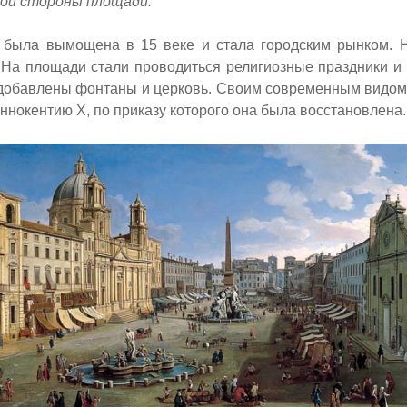
ной стороны площади.
была вымощена в 15 веке и стала городским рынком. Н
 На площади стали проводиться религиозные праздники и 
 добавлены фонтаны и церковь. Своим современным видо
ннокентию X, по приказу которого она была восстановлена.