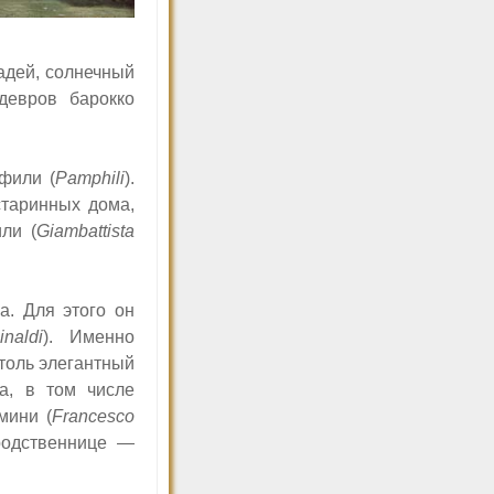
адей, солнечный
девров барокко
фили (
Pamphili
).
старинных дома,
ли (
Giambattista
. Для этого он
naldi
). Именно
столь элегантный
а, в том числе
мини (
Francesco
родственнице —