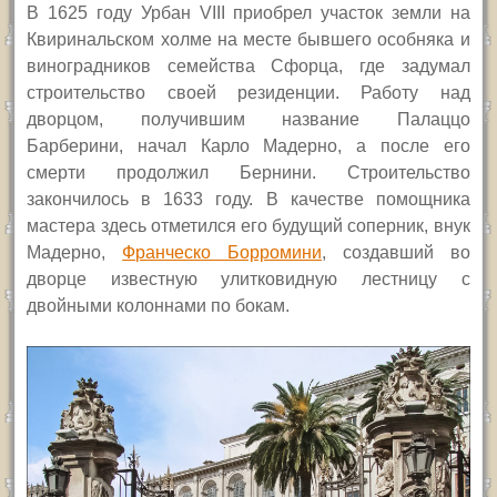
В
1625 году Урбан
VIII
приобрел участок земли на
Квиринальском холме на месте бывшего особняка и
виноградников семейства Сфорца, где задумал
строительство своей резиденции. Работу над
дворцом, получившим название Палаццо
Барберини, начал Карло Мадерно, а после его
смерти продолжил Бернини.
Строительство
закончилось в 1633 году. В качестве помощника
мастера здесь отметился его будущий соперник, внук
Мадерно,
Франческо Борромини
, создавший во
дворце известную улитковидную лестницу с
двойными колоннами по бокам.