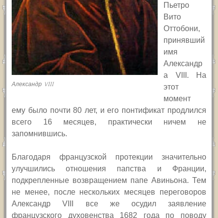
Пьетро
Вито
Оттобони,
принявший
имя
Александр
а
VIII.
На
Александр VIII
этот
момент
ему было почти 80 лет, и его понтификат продлился
всего 16 месяцев, практически ничем не
запомнившись.
Благодаря французской протекции значительно
улучшились отношения папства и Франции,
подкрепленные возвращением папе Авиньона. Тем
не менее, после нескольких месяцев переговоров
Александр
VIII
все же осудил заявление
французского духовенства 1682 года по поводу