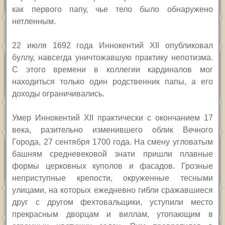
как первого папу, чье тело было обнаружено
нетленным.
2
2 июля 1692 года Иннокентий
XII
опубликовал
буллу, навсегда уничтожавшую практику непотизма.
С этого времени в коллегии кардиналов мог
находиться только один родственник папы, а его
доходы ограничивались.
Умер Иннокентий
XII
практически с окончанием 17
века, разительно изменившего облик Вечного
Города, 27 сентября 1700 года. На смену угловатым
башням средневековой знати пришли плавные
формы церковных куполов и фасадов. Грозные
неприступные крепости, окруженные тесными
улицами, на которых ежедневно гибли сражавшиеся
друг с другом фехтовальщики, уступили место
прекрасным дворцам и виллам, утопающим в