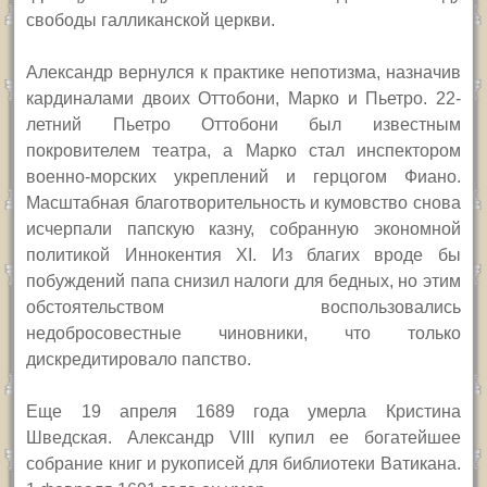
свободы галликанской церкви.
Александр вернулся к практике непотизма, назначив
кардиналами двоих Оттобони, Марко и Пьетро. 22-
летний Пьетро Оттобони был известным
покровителем театра, а Марко стал инспектором
военно-морских укреплений и герцогом Фиано.
Масштабная благотворительность и кумовство снова
исчерпали папскую казну, собранную экономной
политикой Иннокентия
XI.
Из благих вроде бы
побуждений папа снизил налоги для бедных, но этим
обстоятельством воспользовались
недобросовестные чиновники, что только
дискредитировало папство.
Еще 19 апреля 1689 года умерла Кристина
Шведская. Александр
VIII
купил ее богатейшее
собрание книг и рукописей для библиотеки Ватикана.