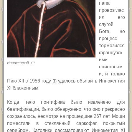
папа
провозглас
ил его
слугой
Бога, но
процесс
тормозился
французск
ими
Иннокентий XII
епископам
и, и только
Пию
XII
в 1956 году (!) удалось объявить Иннокентия
XI
блаженным.
Когда тело понтифика было извлечено для
беатификации, было обнаружено, что оно прекрасно
сохранилось, несмотря на прошедшие 267 лет. Мощи
поместили в стеклянный саркофаг, покрытый
серебром. Католики рассматривают Иннокентия
XI