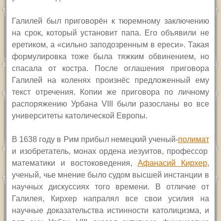
Галилей был приговорён к тюремному заключению
на срок, который установит папа. Его объявили не
еретиком, а «сильно заподозренным в ереси». Такая
формулировка тоже была тяжким обвинением, но
спасала от костра. После оглашения приговора
Галилей на коленях произнёс предложенный ему
текст отречения. Копии же приговора по личному
распоряжению Урбана
VIII
были разосланы во все
университеты католической Европы.
В 1638 году в Рим прибыл немецкий ученый-
полимат
и изобретатель, монах ордена иезуитов, профессор
математики и востоковедения,
Афанасий Кирхер
,
ученый, чье мнение было
судом
высше
й инстанции в
научных дискуссиях того времени.
В отличие от
Галилея, Кирхер напралял все свои усилия на
научные доказательства истинности католицизма, и