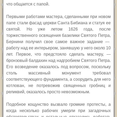
что общается с папой.
Первыми работами мастера, сделанными при новом
папе стали фасад церкви Санта Бибиана и статуя ее
святой. Но уже летом 1626 года,
после
торжественного освящения базилики Святого Петра,
Бернини получил свое самое важное задание —
работу над
ее интерьером
, занявшую у него около 10
лет.
Первое, что предстояло сделать мастеру,
—
бронзовый балдахин над надгробием Святого Петра.
Его
возведение оказалось под вопросом, поскольку
столь массивный монумент требовал
соответствующего фундамента, а соорудить для него
котлован, не потревожив священных гробниц и
реликвий, оказалось просто невозможным.
П
одобное кощунство вызвало громкие протесты, а
когда несколько рабочих умерли при загадочных
обстоятельствах и остальные отказались работать