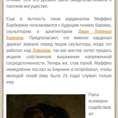
папском могуществе.
Еще в бытность свою кардиналом Маффео
Барберини познакомился с будущим гением барокко,
скульптором и архитектором
Джан Лоренцо
Бернини
. Предполагают, что именно кардинал
держал зеркало перед лицом скульптора, когда тот
работал над
Давидом
, так как мастер хотел придать
модели собственное выражение напряженной
сосредоточенности. Теперь же, став папой, Маффео
немедленно послал за Бернини и потребовал, чтобы
молодой гений (ему было 23 года) служил только
ему.
Папа
всемерно
содействов
ал