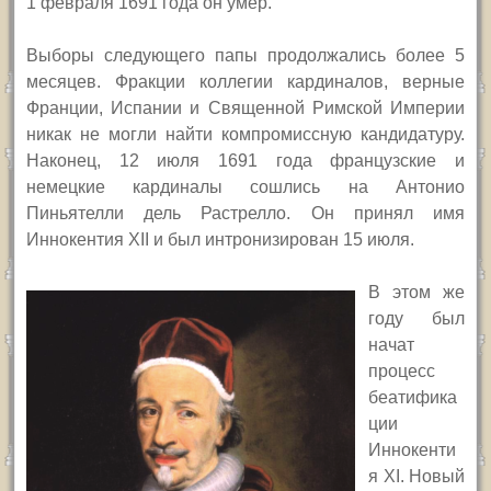
1 февраля 1691 года он умер.
Выборы следующего папы продолжались более 5
месяцев. Фракции коллегии кардиналов, верные
Франции, Испании и Священной Римской Империи
никак не могли найти компромиссную кандидатуру.
Наконец, 12 июля 1691 года французские и
немецкие кардиналы сошлись на Антонио
Пиньятелли дель Растрелло. Он принял имя
Иннокентия
XII
и был интронизирован 15 июля.
В этом же
году был
начат
процесс
беатифика
ции
Иннокенти
я
XI.
Новый