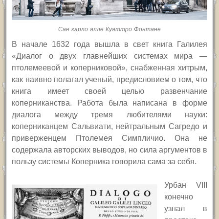
Сан карло алле Куаттро Фонтане
В начале 1632 года вышла в свет книга Галилея
«Диалог о двух главнейших системах мира —
птолемеевой и коперниковой», снабженная хитрым,
как наивно полагал ученый, предисловием о том, что
книга имеет своей целью развенчание
коперниканства.
Работа была написана в форме
диалога между тремя любителями науки:
коперниканцем Сальвиати, нейтральным Сагредо и
приверженцем Птолемея Симпличио. Она не
содержала авторских выводов, но сила аргументов в
пользу системы Коперника говорила сама за себя.
У
рбан
VIII
конечно
узнал в