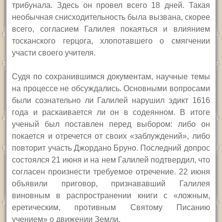
трибунала. Здесь он провел всего 18 дней. Такая
необычная снисходительность была вызвана, скорее
всего, согласием Галилея покаяться и влиянием
тосканского герцога, хлопотавшего о смягчении
участи своего учителя.
Судя по сохранившимся документам, научные темы
на процессе не обсуждались. Основными вопросами
были сознательно ли Галилей нарушил эдикт 1616
года и раскаивается ли он в содеянном. В итоге
ученый был поставлен перед выбором: либо он
покается и отречется от своих «заблуждений», либо
повторит участь Джордано Бруно.
Последний допрос
состоялся 21 июня и на нем Галилей подтвердил, что
согласен произнести требуемое отречение. 22 июня
объявили приговор, признававший Галилея
виновным в распространении книги с «ложным,
еретическим, противным Святому Писанию
учением» о движении Земли.