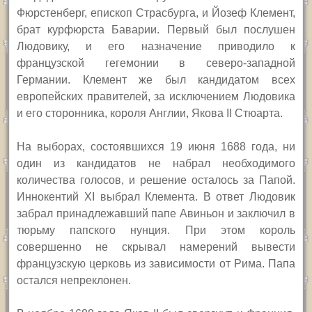
Фюрстенберг, епископ Страсбурга, и Йозеф Клемент,
брат курфюрста Баварии. Первый был послушен
Людовику, и его назначение приводило к
французской гегемонии в северо-западной
Германии. Клемент же был кандидатом всех
европейских правителей, за исключением Людовика
и его сторонника, короля Англии, Якова
II
Стюарта
.
На выборах, состоявшихся 19 июня 1688 года, ни
один из кандидатов не набрал необходимого
количества голосов, и решение осталось за Папой.
Иннокентий
XI
выбрал Клемента. В ответ Людовик
забрал принадлежавший папе Авиньон и заключил в
тюрьму папского нунция. При этом король
совершенно не скрывал намерений вывести
французскую церковь из зависимости от Рима. Папа
остался непреклонен.