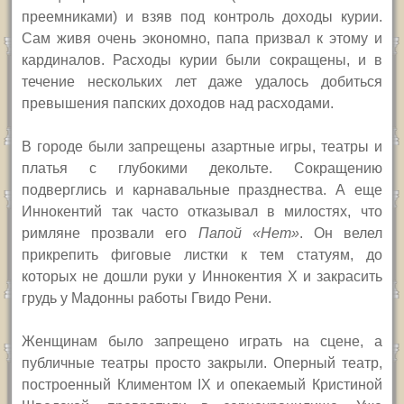
преемниками) и взяв под контроль доходы курии.
Сам живя очень экономно, папа призвал к этому и
кардиналов. Расходы курии были сокращены, и в
течение нескольких лет даже удалось добиться
превышения папских доходов над расходами.
В городе были запрещены азартные игры, театры и
платья с глубокими декольте.
Сокращению
подверглись и карнавальные празднества. А еще
Иннокентий так часто отказывал в милостях, что
римляне прозвали его
Папой «Нет»
. Он велел
прикрепить фиговые листки к тем статуям, до
которых не дошли руки у Иннокентия
X
и закрасить
грудь у Мадонны работы Гвидо Рени.
Женщинам было запрещено играть на сцене, а
публичные театры просто закрыли. Оперный театр,
построенный Климентом
IX
и опекаемый Кристиной