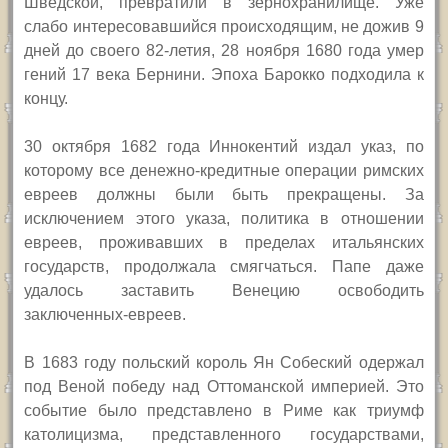
Шведской, превратили в зернохранилище.
Уже
слабо интересовавшийся происходящим, не дожив 9
дней до своего 82-летия, 28 ноября 1680 года умер
гений 17 века Бернини. Эпоха Барокко подходила к
концу.
3
0 октября 1682 года Иннокентий издал указ, по
которому все денежно-кредитные операции римских
евреев должны были быть прекращены. За
исключением
этого указа, политика в отношении
евреев, проживавших в пределах итальянских
государств, продолжала смягчаться. Папе даже
удалось заставить Венецию освободить
заключенных-евреев.
В 1683 году польский король Ян Собеский одержал
под Веной победу над Оттоманской империей. Это
событие было представлено в Риме как триумф
католицизма, представленного государствами,