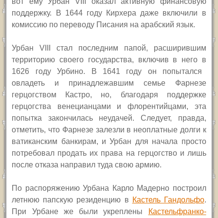
вот ему
Урбан
VIII
оказал активную финансовую
поддержку.
В 1644 год
у
Кирхера
даже
включили в
комиссию по переводу Писания на арабский язык.
Урбан
VIII
стал последним папой, расширившим
территорию своего государства,
включив в него в
1626 году Урбино.
В 1641 году он попытался
овладеть и принадлежавшим семье Фарнезе
герцогством Кастро, но, благодаря поддержке
герцогства венецианцами и флорентийцами, эта
попытка закончилась неудачей. Следует, правда,
отметить, что Фарнезе залезли в неоплатные долги к
ватиканским банкирам, и Урбан для начала просто
потребовал продать их права на герцогство
и лишь
после отказа направил туда свою армию.
П
о распоряжению Урбана Карло Мадерно построил
летнюю папскую резиденцию в
Кастель Гандольфо
.
При Урбане же были укреплены
Кастельфранко-