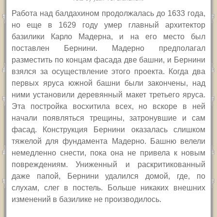
Р
абота над балдахином продолжалась до 1633 года,
но еще в 1629 году умер
главный архитектор
базилики Карло Мадерна, и на его место был
поставлен Бернини. Мадерно предполагал
разместить по концам фасада две башни, и Бернини
взялся за осуществление этого проекта.
Когда
два
первых яруса южной башни были закончены, над
ними установили деревянный макет третьего яруса.
Эта постройка восхитила всех, но вскоре
в ней
начали появляться трещины, затронувшие и сам
фасад. Конструкция Бернини оказалась слишком
тяжелой для фундамента Мадерно. Башню велели
немедленно снести, пока она не привела к новым
повреждениям. Униженный и раскритикованный
даже папой, Бернини удалился домой, где, по
слухам, слег в постель.
Больше никаких внешних
изменений в базилике не производилось.