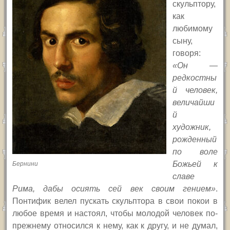
скульптору,
как
любимому
сыну,
говоря:
«Он —
редкостны
й человек,
величайши
й
художник,
рожденный
по воле
Божьей к
Бернини
славе
Рима, дабы осиять сей век своим гением»
.
Понтифик велел пускать скульптора в свои покои в
любое время и настоял, чтобы молодой человек по-
прежнему относился к нему, как к другу, и не думал,