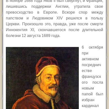
В
ноябре 1688 года Яков
II
был свергнут, и Франция,
лишившись поддержки Англии, утратила свое
превосходство в Европе. Вскоре спор между
папством и Людовиком
XIV
решился в пользу
Церкви. Произошло это, правда, уже после смерти
Иннокентия
XI,
скончавшегося после длительной
болезни 12 августа 1689 года.
6 октября
при
активном
посреднич
естве
французск
ого посла
новым
папой был
избран
кардинал