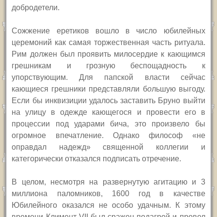
добродетели.
Сожжение еретиков вошло в число юбилейных
церемоний как самая торжественная часть ритуала.
Рим должен был проявить милосердие к кающимся
грешникам и грозную беспощадность к
упорствующим. Для папской власти сейчас
кающиеся грешники представляли б
о
льшую выгоду.
Если бы инквизиции удалось заставить Бруно выйти
на улицу в одежде кающегося и провести его в
процессии под ударами бича, это произвело бы
огромное впечатление. Однако философ «не
оправдал надежд» священной коллегии и
категорически отказался подписать отречение.
В целом, несмотря на развернутую агитацию и 3
миллиона паломников, 1600 год в качестве
Юбилейного оказался не особо удачным. К этому
времени Климент
VII
был сражен подагрой и провел