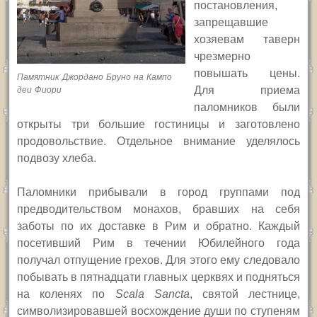
постановления,
запрещавшие
хозяевам таверн
чрезмерно
повышать цены.
Памятник Джордано Бруно на Кампо
Для приема
деи Фиори
паломников были
открыты три большие гостиницы и заготовлено
продовольствие. Отдельное внимание уделялось
подвозу хлеба.
Паломники прибывали в город группами под
предводительством монахов, бравших на себя
заботы по их доставке в Рим и обратно. Каждый
посетивший Рим в течении Юбилейного года
получал отпущение грехов. Для этого ему следовало
побывать в пятнадцати главных церквях и подняться
на коленях по
Scala Sancta
,
святой лестнице,
символизировавшей восхождение души по ступеням