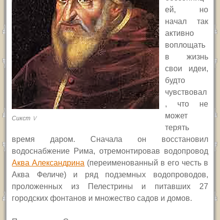
ей, но
начал так
активно
воплощать
в жизнь
свои идеи,
будто
чувствовал
, что не
может
Сикст V
терять
время даром. Сначала он восстановил
водоснабжение Рима, отремонтировав водопровод
Аква Александрина
(переименованный в его честь в
Аква Феличе) и ряд подземных водопроводов,
проложенных из Пелестрины и питавших 27
городских фонтанов и множество садов и домов.