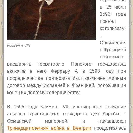
в, 25 июля
1593 года
принял
католизизм
.
Сближение
Климент VIII
с Францией
позволило
расширить территорию Папского государства,
включив в него Феррару. А в 1598 году при
посредничестве понтифика был заключен мирный
договор между Испанией и Францией, положивший
конец их долгому соперничеству.
В 1595 году Климент
VIII
инициировал создание
альянса христианских государств для борьбы с
Османской империей, и начавшаяся
Тринадцатилетняя война в Венгрии
продолжалась