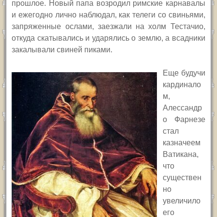
прошлое. Новый папа возродил римские карнавалы
и ежегодно лично наблюдал, как телеги со свиньями,
запряженные ослами, заезжали на холм Тестачио,
откуда скатывались и ударялись о землю, а всадники
закалывали свиней пиками.
Е
ще будучи
кардинало
м,
Алессандр
о Фарнезе
стал
казначеем
Ватикана,
что
существен
но
увеличило
его