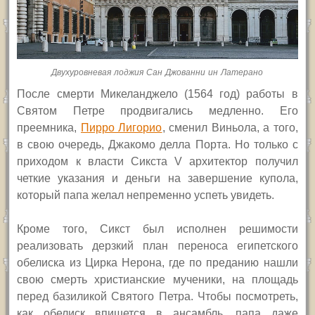
Двухуровневая лоджия Сан Джованни ин Латерано
П
осле смерти Микеланджело (1564 год) работы в
Святом Петре продвигались медленно. Его
преемника,
Пирро Лигорио
, сменил Виньола, а того,
в свою очередь, Джакомо делла Порта. Но только с
приходом к власти Сикста
V
архитектор получил
четкие указания и деньги на завершение купола,
который папа желал непременно успеть увидеть.
Кроме того, Сикст был исполнен решимости
реализовать дерзкий план переноса египетского
обелиска из Цирка Нерона, где по преданию нашли
свою смерть христианские мученики,
на площадь
перед базиликой Святого Петра. Чтобы посмотреть,
как обелиск впишется в ансамбль, папа даже