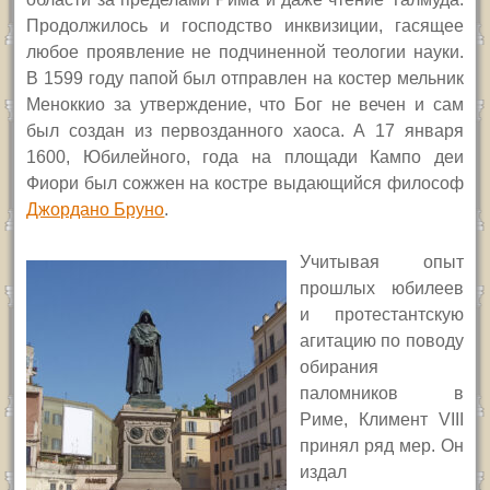
Продолжилось и господство инквизиции, гасящее
любое проявление не подчиненной теологии науки.
В 1599 году папой был отправлен на костер мельник
Меноккио за утверждение, что Бог не вечен и сам
был создан из первозданного хаоса. А 17 января
1600, Юбилейного, года на площади Кампо деи
Фиори был сожжен на костре
выдающийся философ
Джордано Бруно
.
Учитывая опыт
прошлых юбилеев
и протестантскую
агитацию по поводу
обирания
паломников в
Риме, Климент
VIII
принял ряд мер. Он
издал