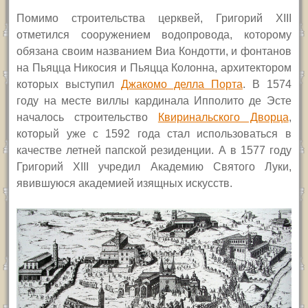
Помимо строительства церквей, Григорий
XIII
отметился сооружением водопровода, которому
обязана своим названием Виа Кондотти, и фонтанов
на Пьяцца Никосия и Пьяцца Колонна, архитектором
которых выступил
Джакомо делла Порта
. В 1574
году на месте виллы кардинала Ипполито де Эсте
началось строительство
Квиринальского Дворца
,
который уже с 1592 года стал использоваться в
качестве летней папской резиденции. А в 1577 году
Григорий
XIII
учредил Академию Святого Луки,
явившуюся академией изящных искусств.