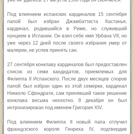
Под влиянием испанских кардиналов 15 сентября
папой был избран Джамбаттиста Кастанья,
кардинал, родившийся в Риме, но служивший
нунцием в Испании. Он взял себе имя Урбана
VII,
но
уже через 12 дней после своего избрания умер от
малярии, не успев принять сан.
27 сентября конклаву кардиналов был предоставлен
список из семи кандидатов, приемлемых для
Филиппа
II
Испанского. После двух месяцев споров
папой был избран один из этой семерки, кардинал
Никколо Сфондрати,
сам принявший такое решение
конклава весьма неохотно. 8 декабря он был
интронизирован под именем Григория
XIV.
Под влиянием Филиппа
II
новый папа отлучил
французского короля Генриха
IV,
подтвердив