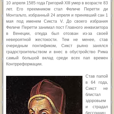
10 апреля 1585 года Григорий
XIII
умер в возрасте 83
лет. Его преемником стал Феличе Перетти ди
Монтальто, избранный 24 апреля и принявший сан 1
мая под именем Сикста
V.
До своего избрания
Феличе Перетти занимал пост Главного инквизитора
в Венеции, откуда был отозван из-за своей
невероятной жестокости. Тем не менее, став
очередным понтификом, Сикст рьяно занялся
градостроительством и внес в обустройство Рима
самый большой вклад среди всех пап времен
Контрреформации.
Став папой
в 64 года,
Сикст не
блистал
здоровьем
и страдал
бессонниц