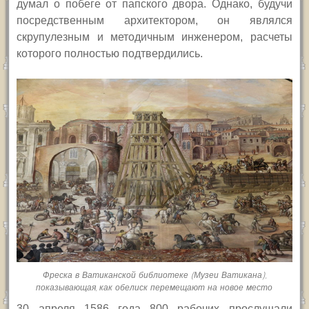
думал о побеге от папского двора. Однако, будучи
посредственным архитектором, он являлся
скрупулезным и методичным инженером, расчеты
которого полностью подтвердились.
Фреска в Ватиканской библиотеке (Музеи Ватикана),
показывающая, как обелиск перемещают на новое место
30 апреля 1586 года 800 рабочих прослушали