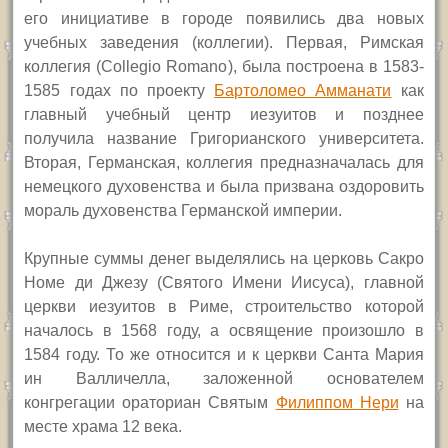
его инициативе в городе появились два новых
учебных заведения (коллегии). Первая, Римская
коллегия (
Collegio Romano
), была построена в 1583-
1585 годах по проекту
Бартоломео Амманати
как
главный учебный центр иезуитов и позднее
получила название Григорианского университета.
Вторая, Германская, коллегия предназначалась для
немецкого духовенства и была призвана оздоровить
мораль духовенства Германской империи.
Крупные суммы денег выделялись на церковь Сакро
Номе ди Джезу (Святого Имени Иисуса), главной
церкви иезуитов в Риме, строительство которой
началось в 1568 году, а освящение произошло в
1584 году. То же относится и к церкви Санта Мария
ин Валличелла, заложенной основателем
конгрегации ораториан Святым
Филиппом Нери
на
месте храма 12 века.