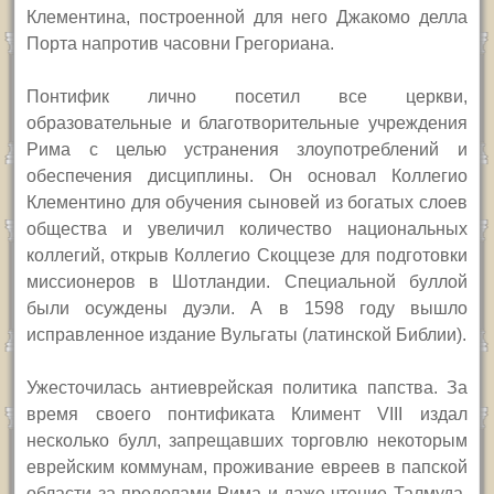
Клементина, построенной для него Джакомо делла
Порта напротив часовни Грегориана.
П
онтифик лично посетил все церкви,
образовательные и благотворительные учреждения
Рима с целью устранения злоупотреблений и
обеспечения дисциплины. Он основал Коллегио
Клементино для обучения сыновей из богатых слоев
общества и увеличил количество национальных
коллегий, открыв Коллегио Скоццезе для подготовки
миссионеров в Шотландии. Специальной буллой
были осуждены дуэли. А в 1598 году вышло
исправленное издание Вульгаты (латинской Библии).
Ужесточилась антиеврейская политика папства. За
время своего понтификата Климент
VIII
издал
несколько булл, запрещавших торговлю некоторым
еврейским коммунам, проживание евреев в папской
области за пределами Рима и даже чтение Талмуда.