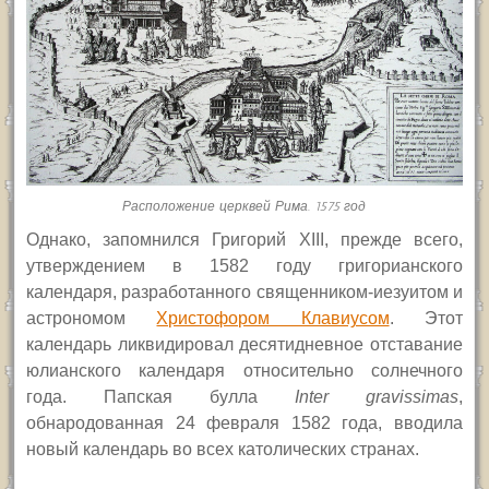
Расположение церквей Рима. 1575 год
О
днако, запомнился Григорий
XIII,
прежде всего,
утверждением в 1582 году григорианского
календаря, разработанного священником-иезуитом и
астрономом
Христофором Клавиусом
. Этот
календарь ликвидировал десятидневное отставание
юлианского календаря относительно солнечного
года. Папская булла
Inter gravissimas
,
обнародованная 24 февраля 1582 года, вводила
новый календарь во всех католических странах.