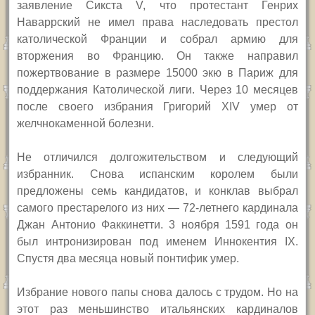
заявление Сикста
V,
что протестант Генрих
Наваррский не имел права наследовать престол
католической Франции и собрал армию для
вторжения во Францию. Он также направил
пожертвование в размере 15000 экю в Париж для
поддержания Католической лиги. Через 10 месяцев
после своего избрания Григорий
XIV
умер от
желчнокаменной болезни.
Н
е отличился долгожительством и следующий
избранник. Снова испанским королем были
предложены семь кандидатов, и конклав выбрал
самого престарелого из них — 72-летнего кардинала
Джан Антонио Факкинетти. 3 ноября 1591 года он
был интронизирован под именем Иннокентия
IX.
Спустя два месяца новый понтифик умер.
Избрание нового папы снова далось с трудом. Но на
этот раз меньшинство итальянских кардиналов