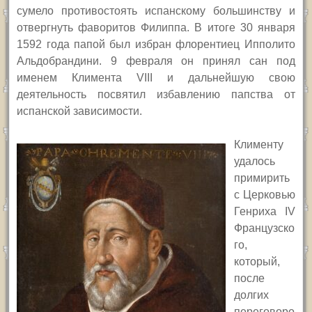
сумело противостоять испанскому большинству и
отвергнуть фаворитов Филиппа. В итоге 30 января
1592 года папой был избран флорентиец Ипполито
Альдобрандини. 9 февраля он принял сан под
именем Климента
VIII
и дальнейшую свою
деятельность посвятил избавлению папства от
испанской зависимости.
Клименту
удалось
примирить
с Церковью
Генриха
IV
Французско
го,
который,
после
долгих
переговоро