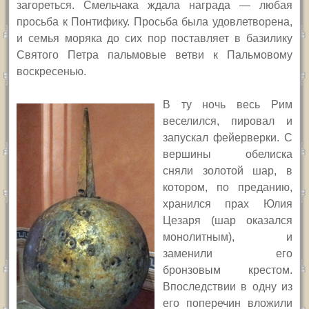
загореться.
Смельчака ждала награда — любая
просьба к Понтифику. Просьба была удовлетворена,
и семья моряка до сих пор поставляет в базилику
Святого Петра пальмовые ветви к Пальмовому
воскресенью.
В ту ночь весь Рим
веселился, пировал и
запускал фейерверки. С
вершины обелиска
сняли золотой шар, в
котором, по преданию,
хранился прах Юлия
Цезаря (шар оказался
монолитным), и
заменили его
бронзовым крестом.
Впоследствии в одну из
его поперечин вложили