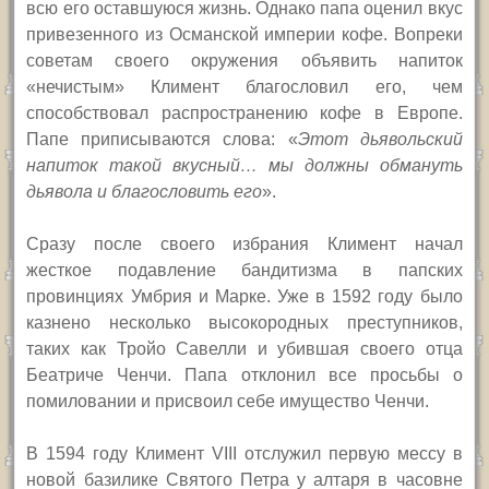
всю его оставшуюся жизнь.
Однако папа оценил вкус
привезенного из Османской империи кофе. Вопреки
советам своего окружения объявить напиток
«нечистым» Климент благословил его, чем
способствовал распространению кофе в Европе.
Папе приписываются слова:
«
Этот дьявольский
напиток такой вкусный… мы должны обмануть
дьявола и благословить его
».
Сразу после своего избрания Климент начал
жесткое подавление бандитизма в папских
провинциях Умбрия и Марке. Уже в 1592 году было
казнено несколько высокородных преступников,
таких как Тройо Савелли и убившая своего отца
Беатриче Ченчи.
Папа отклонил все просьбы о
помиловании и присвоил себе имущество Ченчи.
В
1594 году Климент
VIII
отслужил первую мессу в
новой базилике Святого Петра у алтаря в часовне