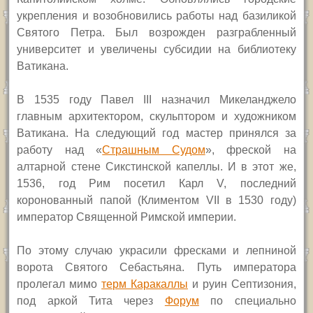
укрепления и возобновились работы над базиликой
Святого Петра. Был возрожден разграбленный
университет и увеличены субсидии на библиотеку
Ватикана.
В 1535 году Павел
III
назначил Микеланджело
главным архитектором, скульптором и художником
Ватикана. На следующий год мастер принялся за
работу над «
Страшным Судом
», фреской на
алтарной стене Сикстинской капеллы. И в этот же,
1536, год Рим посетил Карл
V,
последний
коронованный папой (Климентом
VII
в 1530 году)
император Священной Римской империи.
По этому случаю украсили фресками и лепниной
ворота Святого Себастьяна. Путь императора
пролегал мимо
терм Каракаллы
и руин Септизония,
под аркой Тита через
Форум
по специально