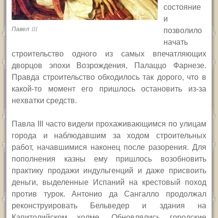
состояние
и
Павел III
позволило
начать
строительство одного из самых впечатляющих
дворцов эпохи Возрождения, Палаццо Фарнезе.
Правда строительство обходилось так дорого, что в
какой-то момент его пришлось остановить из-за
нехватки средств.
Павла
III
часто видели прохаживающимся по улицам
города и наблюдавшим за ходом строительных
работ, начавшимися наконец после разорения. Для
пополнения казны ему пришлось возобновить
практику продажи индульгенций и даже присвоить
деньги, выделенные Испаний на крестовый поход
против турок. Антонио да Сангалло продолжал
реконструировать Бельведер и здания на
Капитолийском холме. Обновлялись городские