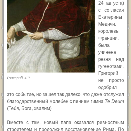
24 августа)
с согласия
Екатерины
Медичи,
королевы
Франции,
была
учинена
резня над
гугенотами.
Григорий
Григорий XIII
не просто
одобрил
это событие, но зашел так далеко, что даже отслужил
благодарственный молебен с пением гимна
Te Deum
(Тебя, Бога, хвалим).
Вместе с тем,
новый папа оказался ревностным
строителем и продолжил восстановление Рима.
По