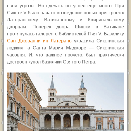
свои угрозы. Но сделать он успел еще много. При
Сиксте
V
было начато возведение новых пристроек к
Латеранскому, Ватиканскому и Квиринальскому
дворцам. Поперек двора Шишки в Ватикане
протянулась галерея с библиотекой Пия
V.
Базилику
Сан Джованни ин Латерано
украсила Сикстинская
лоджия, а Санта Мария Маджоре — Сикстинская
часовня. И, что важнее прочего, был практически
достроен купол базилики Святого Петра.