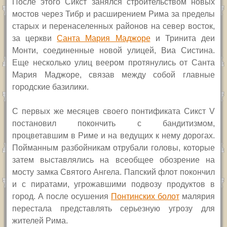
П
осле этого Сикст занялся строительством новых
мостов через Тибр и расширением Рима за пределы
старых и перенаселенных районов на север восток,
за церкви
Санта Мария Маджоре
и Тринита деи
Монти, соединенные новой улицей, Виа Систина.
Еще несколько улиц веером протянулись от Санта
Мария Маджоре, связав между собой главные
городские базилики.
С
первых же месяцев своего понтификата Сикст
V
постановил покончить с бандитизмом,
процветавшим в Риме и на ведущих к нему дорогах.
Пойманным разбойникам отрубали головы, которые
затем выставлялись на всеобщее обозрение на
мосту замка Святого Ангела. Папский флот покончил
и с пиратами, угрожавшими подвозу продуктов в
город.
А после осушения
Понтинских болот
малярия
перестала представлять серьезную угрозу для
жителей Рима.