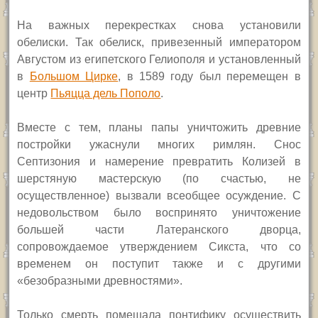
На важных перекрестках снова установили
обелиски. Так обелиск, привезенный императором
Августом из египетского Гелиополя и установленный
в
Большом Цирке
, в 1589 году был перемещен в
центр
Пьяцца дель Пополо
.
Вместе с тем, планы папы уничтожить древние
постройки ужаснули многих римлян. Снос
Септизония и намерение превратить Колизей в
шерстяную мастерскую (по счастью, не
осуществленное) вызвали всеобщее осуждение. С
недовольством было воспринято уничтожение
большей части Латеранского дворца,
сопровождаемое утверждением Сикста, что со
временем он поступит также и с другими
«безобразными древностями».
Только смерть помешала понтифику осуществить