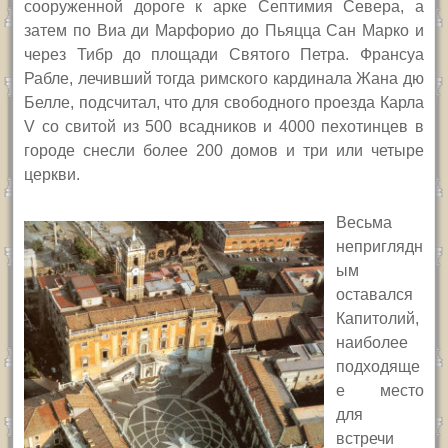
сооруженной дороге к арке Септимия Севера, а
затем по Виа ди Марфорио до Пьяцца Сан Марко и
через Тибр до площади Святого Петра. Франсуа
Рабле, лечивший тогда римского кардинала Жана дю
Белле, подсчитал, что для свободного проезда Карла
V
со свитой из 500 всадников и 4000 пехотинцев в
городе снесли более 200 домов и три или четыре
церкви.
Весьма
неприглядн
ым
оставался
Капитолий,
наиболее
подходяще
е место
для
встречи