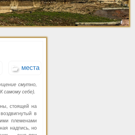
Джованни Баттиста
Ретро фото. 1910-
Пиранези
1920
Ретро фото. 1921-
1930
Ретро фото. 1931-
1940
Ретро фото. 1941-
1950
Ретро фото 1951-1960
И
места
щущение смутно,
К самому себе).
нны, стоящей на
воздвигнутый в
ими племенами
ная надпись, но