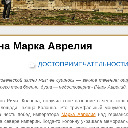
Средневековье
Возрождение и
Барокко
на Марка Аврелия
ДОСТОПРИМЕЧАТЕЛЬНОСТ
овеческой жизни миг; ее сущнось — вечное течение: о
сего тела бренно, душа — недостоверна» (Марк Аврелий. 
ов Рима, Колонна, получил свое название в честь коло
лощади Пьяцца Колонна. Это триумфальный монумент, 
в честь побед императора
Марка Аврелия
над германск
а севере империи. Когда-то колонну украшала мемориаль