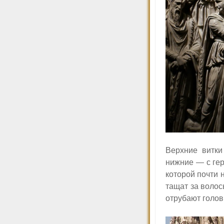
Верхние витки
нижние — с ге
которой почти 
тащат за волос
отрубают голов