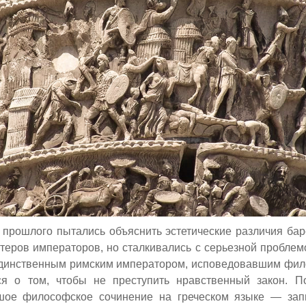
 прошлого пытались объяснить эстетические различия ба
теров императоров, но сталкивались с серьезной проблемо
динственным римским императором, исповед
овавш
им фил
я о том, чтобы не преступить нравственный закон. П
шое философское сочинение на греческом языке — зап