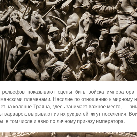
 рельефов показывают сцены битв войска императора 
рманскими племенами. Насилие по отношению к мирному н
нет на колонне Траяна, здесь занимает важное место, — р
ы варварок, вырывают из их рук детей, жгут поселения. В
ы, в том числе и явно по личному приказу императора.