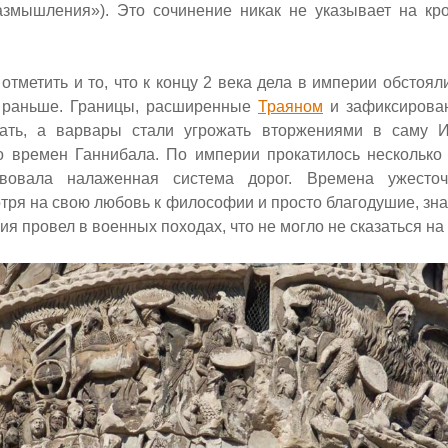
азмышления»). Это сочинение никак не указывает на кр
отметить и то, что к концу 2 века
дела в империи обстояли
т раньше. Границы, расширенные
Траяном
и зафиксиров
ать, а варвары стали угрожать вторжениями в саму И
о времен Ганнибала. По империи прокатилось несколько
ствовала налаженная система дорог. Времена ужесто
тря на свою любовь к философии и просто благодушие, зна
ия провел в военных походах, что не могло не сказаться на 