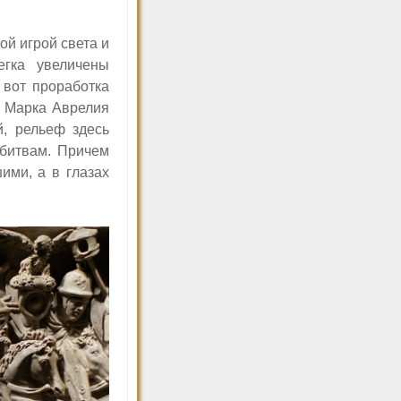
й игрой света и
егка увеличены
 вот проработка
 Марка Аврелия
й, рельеф здесь
 битвам. Причем
ими, а в глазах