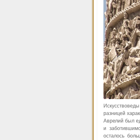
Искусствоведы
разницей харак
Аврелий был е
и заботившимс
осталось боль