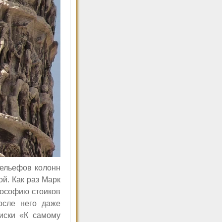
рельефов колонн
й. Как раз Марк
ософию стоиков
осле него даже
иски «К самому