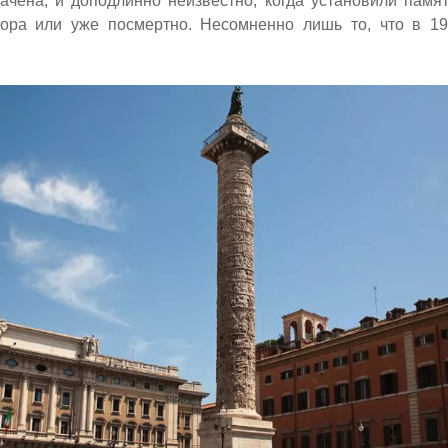
рачена, и доподлинно неизвестно, когда установили пам
ора или уже посмертно. Несомненно лишь то, что в 19