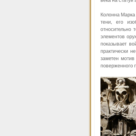
века на статуи
К
олонна Марка 
тени, его из
относительно 
элементов ору
показывает во
практически н
заметен мотив
поверженного п