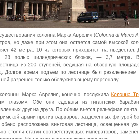
о существования колонна Марка Аврелия
(
Colonna di Marco A
тров, но даже при этом она остается самой высокой ко
ляет 42 метра, 10 из которых приходятся на пьедестал. 
з 28 полых цилиндрических блоков, — 3,7 метра. В
естница из 200 ступеней, ведущая на обзорную площад
д. Долгое время подъем по лестнице был развлечением 
к ней разрешен только обслуживающему персоналу.
колонны Марка Аврелия, конечно, послужила
Колонна Тр
ым глазом». Обе они сделаны из гигантских барабан
вленных друг на друга. По обеим вьется рельефная лента
 римской армии против варваров, разделенных фигурой б
 обеих расположена винтовая лестница, освещенная уз
ьно стояли статуи соответствующих императоров, замен