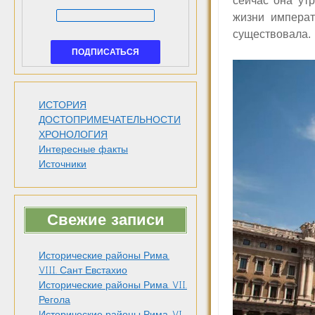
сейчас она ут
жизни императ
существовала.
ИСТОРИЯ
ДОСТОПРИМЕЧАТЕЛЬНОСТИ
ХРОНОЛОГИЯ
Интересные факты
Источники
Свежие записи
Исторические районы Рима.
VIII. Сант Евстахио
Исторические районы Рима. VII.
Регола
Исторические районы Рима. VI.