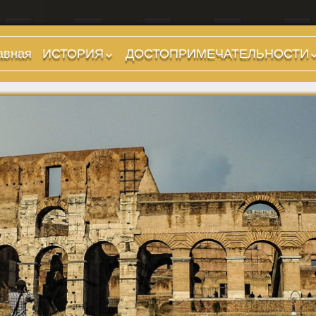
авная
ИСТОРИЯ
ДОСТОПРИМЕЧАТЕЛЬНОСТИ
Предыстория
Холмы и остров.
Районы
Царский период
(753-509 гг до н.э.)
Форумы, Площади,
Дороги
Ранняя Республика
(509-265 гг до н.э.)
Стадионы, Термы
Поздняя Республика
Музеи
(264-27 гг до н.э.)
Дохристианские
Империя. Принципат
храмы
(27 г до н.э. — 284 г
Христианские храмы,
н.э.)
базилики etc.
Империя. Доминат
Дворцы
(284-476 гг)
Арки, колонны и
Темные Века. Готы
обелиски
Темные Века.
Фонтаны
Экзархат