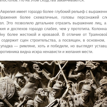
 апостолов. Но на этом сходства заканчиваются.
Аврелия имеет гораздо более глубокий рельеф с выраженно
ображения более схематичные, головы персонажей сл
тел. Это позволило детальнее отразить выражение лиц, а
жия и доспехов
гораздо слабее, чем у прототипа.
Колонна
йну более жестокой и кровавой. В отличие от Траяново
е содержит сцен строительства, а посвящен, в основном,
 упадка — римляне, хоть и победили, но выглядят уставш
ротивника видна искра ненависти и желания мести.