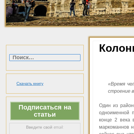
Колон
Найти:
Скачать книгу
«Время чел
строение в
Один из район
Подписаться на
одноименной п
статьи
конце 2 века 
маркоманнов н
Введите свой email: