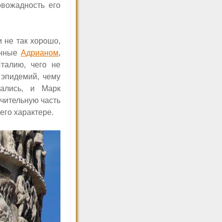
овожадность его
 не так хорошо,
анные
Адрианом
,
талию, чего не
 эпидемий, чему
чались, и Марк
чительную часть
его характере.