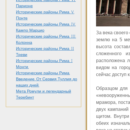
Парионе
Исторические районы Рима. V.
Понте
Исторические районы Рима. IV.
Кампо Марцио
За века своег
Исторические районы Рима. III.
землю
на 5 ме
Колонна
высота состав
Исторические районы Рима. II
сложенного и
Треви
расположена л
Исторические районы Рима. I
Монти.
видом на горо
Исторические районы Рима.
сейчас доступ 
Введение. От Сервия Туллия до
наших дней.
Образцом для 
Мета Ромули и легендарный
«невооруженн
Теребинт
мрамора, поста
двух кампаний
щитом. Внутри
обеих изначал