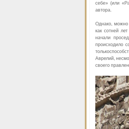
себе» (или «Р
автора.
Однако, можно 
как сотней ле
начали просед
происходило с
толькоспособ
Аврелий, несмо
своего правлен