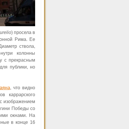
urelio
)
просела в
лонной Рима. Ее
Диаметр ствола,
нутри колонны
ку с прекрасным
для публики, но
аяна
, что видно
ов каррарского
 с изображением
огини Победы со
кими окнами. На
енные в конце
16