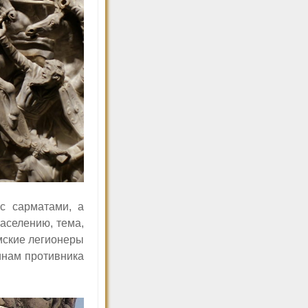
с сарматами, а
аселению, тема,
имские легионеры
оинам противника