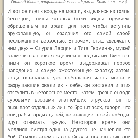
Гораций Коклес, защищающий мост. Шарль ле Брюн (1619-1690)
И вот он идет к входу на мост и, выделяясь из толпы
беглецов, спины которых были видны, оружием,
обращенным на врага, для того чтобы вступить
врукопашную, он озадачил его самой своей
неслыханной дерзостью. Впрочем, стыд удержал с
ним двух – Спурия Ларция и Тита Герминия, мужей
знаменитых происхождением и подвигами. Вместе с
ними он короткое время выдерживал первое
нападение и самую ожесточенную схватку; затем,
когда оставалась уже небольшая часть моста и
разрушавшие звали их к себе, он заставил и этих
отступить в безопасное место. Затем, грозно обводя
суровыми взорами знатнейших этрусков, он то
вызывает отдельных лиц, то бранит всех, говоря, что
они, рабы гордых царей, не знающие своей свободы,
идут отнимать чужую. Некоторое время они
медлили, смотря один на другого, не начнет ли кто
бой. Стыдно затем стало войску, и, подняв крик, они