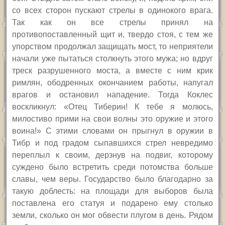
со всех сторон пускают стрелы в одинокого врага.
Так как он все стрелы принял на
противопоставленный щит и, твердо стоя, с тем же
упорством продолжал защищать мост, то неприятели
начали уже пытаться столкнуть этого мужа; но вдруг
треск разрушенного моста, а вместе с ним крик
римлян, ободренных окончанием работы, напугал
врагов и остановил нападение. Тогда Коклес
воскликнул: «Отец Тиберин! К тебе я молюсь,
милостиво прими на свои волны это оружие и этого
воина!» С этими словами он прыгнул в оружии в
Тибр и под градом сыпавшихся стрел невредимо
переплыл к своим, дерзнув на подвиг, которому
суждено было встретить среди потомства больше
славы, чем веры. Государство было благодарно за
такую доблесть: на площади для выборов была
поставлена его статуя и подарено ему столько
земли, сколько он мог обвести плугом в день. Рядом