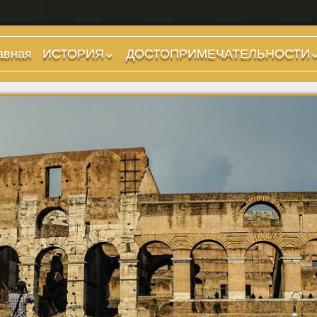
авная
ИСТОРИЯ
ДОСТОПРИМЕЧАТЕЛЬНОСТИ
Предыстория
Холмы и остров.
Районы
Царский период
(753-509 гг до н.э.)
Форумы, Площади,
Дороги
Ранняя Республика
(509-265 гг до н.э.)
Стадионы, Термы
Поздняя Республика
Музеи
(264-27 гг до н.э.)
Дохристианские
Империя. Принципат
храмы
(27 г до н.э. — 284 г
Христианские храмы,
н.э.)
базилики etc.
Империя. Доминат
Дворцы
(284-476 гг)
Арки, колонны и
Темные Века. Готы
обелиски
Темные Века.
Фонтаны
Экзархат