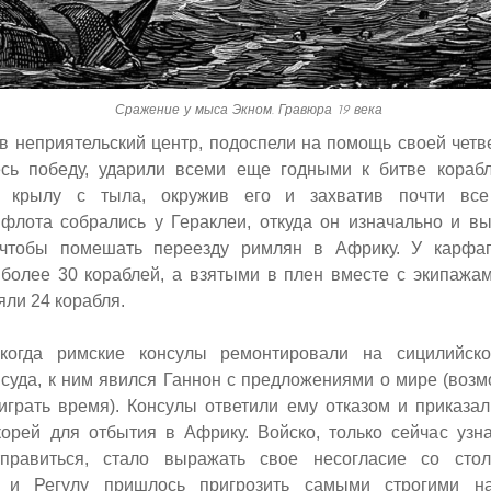
Сражение у мыса Экном. Гравюра 19 века
в неприятельский центр, подоспели на помощь своей четве
сь победу, ударили всеми еще годными к битве кораб
у крылу с тыла, окружив его и захватив почти все
 флота собрались у Гераклеи, откуда он изначально и в
 чтобы помешать переезду римлян в Африку. У карфаг
более 30 кораблей, а взятыми в плен вместе с экипажам
ли 24 корабля.
когда римские консулы ремонтировали на сицилийск
суда, к ним явился Ганнон с предложениями о мире (возм
ыиграть время). Консулы ответили ему отказом и приказа
корей для отбытия в Африку. Войско, только сейчас узн
тправиться, стало выражать свое несогласие со сто
, и Регулу пришлось пригрозить самыми строгими н