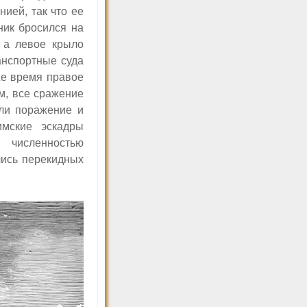
ией, так что ее
ник бросился на
, а левое крыло
анспортные суда
же время правое
м, все сражение
ели поражение и
имские эскадры
 численностью
лись перекидных