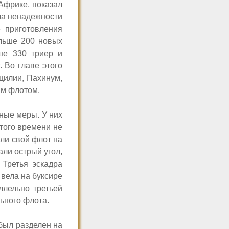
Африке, показал
-за ненадежности
е приготовления
льше 200 новых
ше 330 триер и
. Во главе этого
цилии, Пахинум,
им флотом.
ные меры. У них
этого времени не
ли свой флот на
ли острый угол,
 Третья эскадра
 вела на буксире
ллельно третьей
ьного флота.
был разделен на