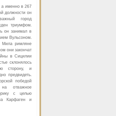
 а именно в 267
той должности он
важный город
жден триумфом.
ть он занимал в
лием Вульсоном.
а Мила римляне
ном они закончат
ойны в Сицилии
стье склонялось
ю сторону, и
дно предвидеть.
орской победой
 на отважное
рику с целью
на Карфаген и