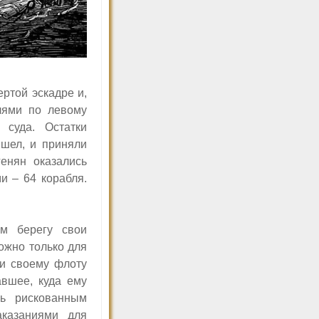
ртой эскадре и,
лями по левому
 суда. Остатки
ышел, и приняли
енян оказались
и – 64 корабля.
ом берегу свои
ожно только для
ли своему флоту
авшее, куда ему
ль рискованным
аказаниями для