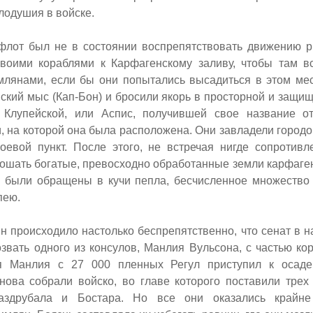
лодушия в войске.
флот был не в состоянии воспрепятствовать движению р
воими кораблями к Карфагенскому заливу, чтобы там в
млянами, если бы они попытались высадиться в этом ме
кий мыс (Кап-Бон) и бросили якорь в просторной и защищ
 Клупейской, или Аспис, получившей свое название о
 на которой она была расположена. Они завладели городом
оевой пункт. После этого, не встречая нигде сопротивл
тошать богатые, превосходно обработанные земли карфаге
 были обращены в кучи пепла, бесчисленное множество
пею.
 происходило настолько беспрепятственно, что сенат в н
вать одного из консулов, Манлия Вульсона, с частью кор
я Манлия с 27 000 пленных Регул приступил к осаде
нова собрали войско, во главе которого поставили тре
Газдрубала и Бостара. Но все они оказались крайн