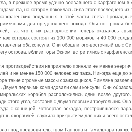
ла, в прежнее время удачно воевавшего с Карфагеном в 
ндамента, на котором покоилась сила этого последнего из
карфагенских подданных в этой части света. Громадны
римлянами для предстоящего похода. Они построили бо
лей, так что в их распоряжении теперь оказалось свы
ипаж которых состоял из 100 000 моряков и 40 000 солдат
оставлены оба консула. Они обошли юго-восточный мыс Си
егу острова, вблизи горы Экном, встретились с карфагенск
ля противодействия неприятелю приняли не менее энергич
лей и не менее 150 000 человек экипажа. Никогда еще до 
море такие огромные массы сражающихся. Римляне раздели
. Двумя первыми командовали сами консулы. Они образова
дмиральских корабля расположились один возле другого.
ади этого угла, составив с двумя первыми треугольник. Она
суда с конницей. Четвертая эскадра, построившаяся пара
ртных кораблей, служила прикрытием для них и всего остал
лот под предводительством Ганнона и Гамилькара так же 