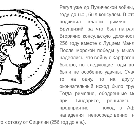
Регул уже до Пунической войны,
году до н.э., был консулом. В э
подчинил власти римлян 
Брундизий, за что был награ
Вторично консульскую должнос
256 году вместе с Луцием Ман
После морской победы у мыс
надеялись, что войну с Карфаге
быстро, но следующие годы в
были не особенно удачны. Сча
то на одну, то на другу
окончательный исход было тру
Тогда римляне, ободренные м
при Тиндарисе, решились
предприятие – поход в Аф
нападения непосредственно 
 к отказу от Сицилии (256 год до н.э.).