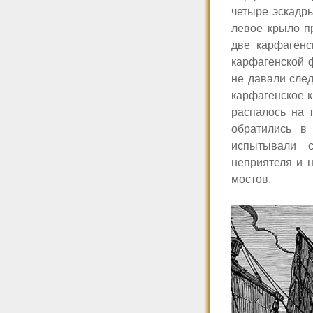
четыре эскадры
левое крыло п
две карфагенс
карфагенской ф
не давали след
карфагенское к
распалось на 
обратились в
испытывали с
неприятеля и 
мостов.