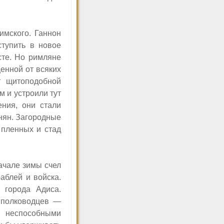
имского. Ганнон
ступить в новое
сте. Но римляне
енной от всяких
т щитоподобной
 и устроили тут
ения, они стали
нян. Загородные
 пленных и стад
ачале зимы счел
аблей и войска.
 города Адиса.
х полководцев —
е неспособными