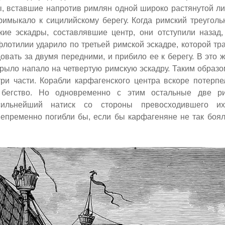
, вставшие напротив римлян одной широко растянутой лин
римыкало к сицилийскому берегу. Когда римский треуголь
кие эскадры, составлявшие центр, они отступили назад
лотилии ударило по третьей римской эскадре, которой тр
овать за двумя передними, и прибило ее к берегу. В это 
рыло напало на четвертую римскую эскадру. Таким образо
три части. Корабли карфагенского центра вскоре потерп
 бегство. Но одновременно с этим остальные две р
ильнейший натиск со стороны превосходившего их
непременно погибли бы, если бы карфагеняне не так боя