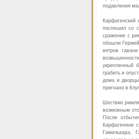
подавления ма
Карфагенский 
поспешил со с
сражение с ри
обошли Гермейс
ветров гавани
возвышенности,
укрепленный б
грабить и опус
дома и дворцы
пригнано в Клу
Шествие римлян
возможным отоз
После отбыти
Карфагеняне с
Гамилькара, 