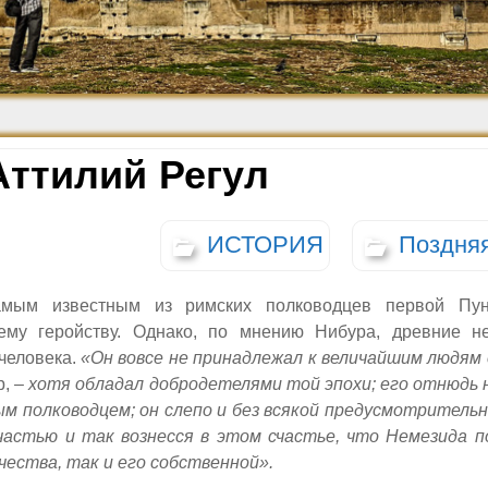
Средневековье
Возрождение и
Барокко
Аттилий Регул
ИСТОРИЯ
Поздня
амым известным из римских полководцев первой Пун
ему геройству. Однако, по мнению Нибура, древние н
 человека.
«Он вовсе не принадлежал к величайшим людям 
р, –
хотя обладал добродетелями той эпохи; его отнюдь 
ым полководцем; он слепо и без всякой предусмотритель
частью и так вознесся в этом счастье, что Немезида п
чества, так и его собственной».