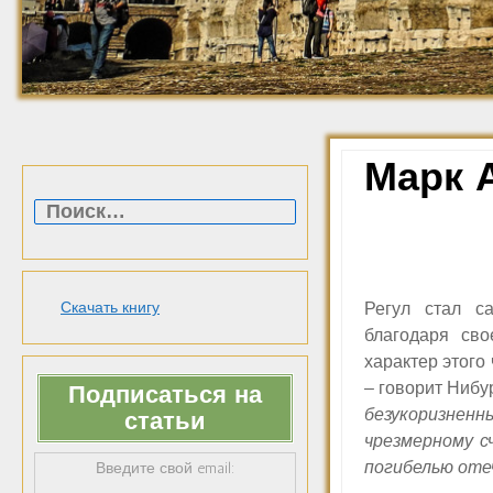
Марк 
Найти:
Скачать книгу
Регул стал с
благодаря сво
характер этого
– говорит Нибу
Подписаться на
безукоризненн
статьи
чрезмерному с
погибелью оте
Введите свой email: