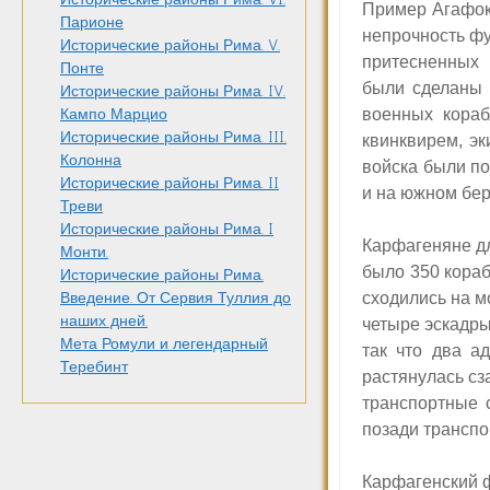
Пример Агафок
Парионе
непрочность фу
Исторические районы Рима. V.
притесненных 
Понте
были сделаны 
Исторические районы Рима. IV.
военных кораб
Кампо Марцио
Исторические районы Рима. III.
квинквирем, эк
Колонна
войска были п
Исторические районы Рима. II
и на южном бер
Треви
Исторические районы Рима. I
Карфагеняне д
Монти.
было 350 кораб
Исторические районы Рима.
сходились на 
Введение. От Сервия Туллия до
наших дней.
четыре эскадры
Мета Ромули и легендарный
так что два а
Теребинт
растянулась сз
транспортные 
позади транспо
Карфагенский ф