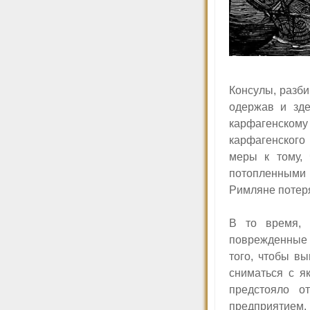
Консулы, разби
одержав и зде
карфагенском
карфагенского
меры к тому,
потопленными 
Римляне потеря
В то время, 
поврежденные 
того, чтобы в
сниматься с я
предстояло о
предприятием