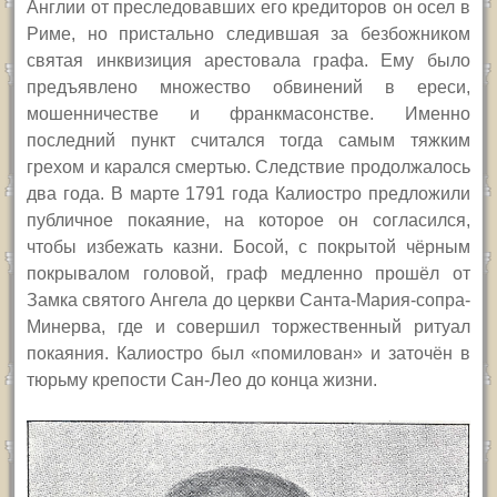
Англии от преследовавших его кредиторов он осел в
Риме, но пристально следившая за безбожником
святая инквизиция арестовала графа. Ему было
предъявлено множество обвинений в ереси,
мошенничестве и франкмасонстве. Именно
последний пункт считался тогда самым тяжким
грехом и карался смертью. Следствие продолжалось
два года. В марте 1791 года Калиостро предложили
публичное покаяние, на которое он согласился,
чтобы избежать казни. Босой, с покрытой чёрным
покрывалом головой, граф медленно прошёл от
Замка святого Ангела до церкви Санта-Мария-сопра-
Минерва, где и совершил торжественный ритуал
покаяния. Калиостро был «помилован» и заточён в
тюрьму крепости Сан-Лео до конца жизни.