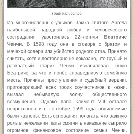
Граф Калиостро
Из многочисленных узников Замка святого Ангела
наибольшей народной любви и человеческого
сострадания удостоилась 22–летняя
Беатриче
Ченчи
. В 1598 году она в сговоре с братом и
мачехой совершила убийство родного отца. Принято
считать, хотя и достоверно не доказано, что грубый и
развратный старик Ченчи изнасиловал юную
Беатриче, за что и понёс справедливую семейную
месть. Причины преступления и судебный вердикт,
приговоривший всех троих соучастников к казни,
вызвал небывалую волну общественного
возмущения. Однако папа Климент VIII остался
непреклонен и в сентябре 1599 года обвиняемые
были казнены. Есть основания полагать, что важную
роль в нежелании папы смягчить наказание сыграло
огромное финансовое состояние семьи Ченчи,