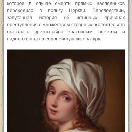
которое
в случае
смерти прямых наследников
переходило в пользу Церкви. Впоследствии,
запутанная история об истинных причинах
преступления с множеством странных обстоятельств
оказалась чрезвычайно красочным сюжетом и
надолго вошла в европейскую литературу.