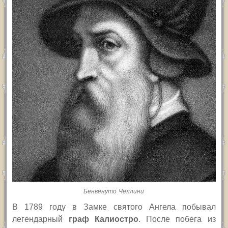
Бенвенуто Челлини
В 1789 году в Замке святого Ангела побывал
легендарный
граф Калиостро
. После побега из