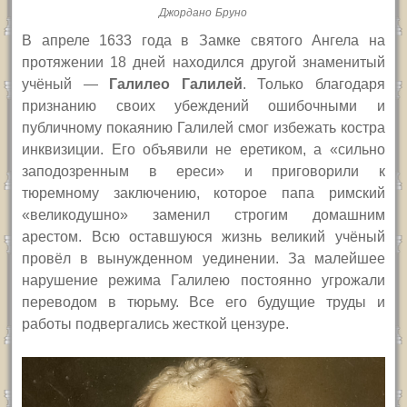
Джордано Бруно
В апреле 1633 года в Замке святого Ангела на
протяжении 18 дней находился другой знаменитый
учёный —
Галилео Галилей
. Только благодаря
признанию своих убеждений ошибочными и
публичному покаянию Галилей смог избежать костра
инквизиции. Его объявили не еретиком, а «сильно
заподозренным в ереси» и приговорили к
тюремному заключению, которое папа римский
«великодушно» заменил строгим домашним
арестом. Всю оставшуюся жизнь великий учёный
провёл в вынужденном уединении. За малейшее
нарушение режима Галилею постоянно угрожали
переводом в тюрьму. Все его будущие труды и
работы подвергались жесткой цензуре.