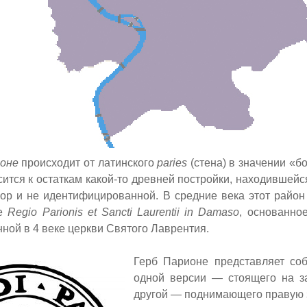
оне
происходит от латинского
paries
(стена) в значении «б
сится к остаткам какой-то древней постройки, находившейс
 пор и не идентифицированной. В средние века этот райо
ие
Regio Parionis et Sancti Laurentii in Damaso
,
основанное
нной в 4 веке церкви Святого Лаврентия.
Герб Парионе представляет соб
одной версии — стоящего на за
другой — поднимающего правую 