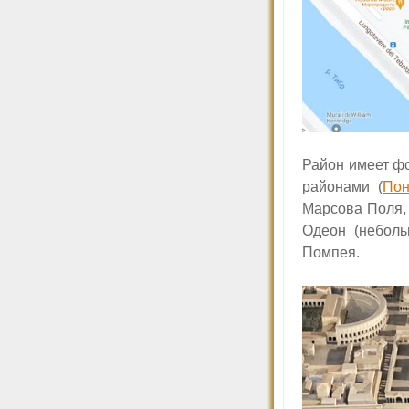
Район имеет фо
районами (
Пон
Марсова Поля,
Одеон (неболь
Помпея.