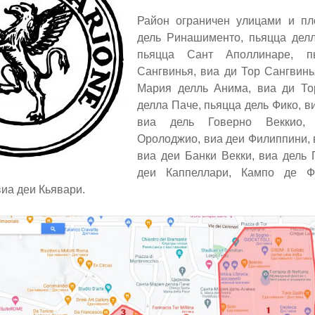
Район ограничен улицами и пл
дель
Ринашименто, пьяцца делл
пьяцца Сант Аполлинаре, 
Сангвинья, виа ди Тор Сангвинь
Мария делль Анима, виа ди То
делла Паче, пьяцца дель Фико, в
виа дель Говерно Веккио,
Оролоджио, виа деи Филиппини, 
виа деи Банки Векки, виа дель 
деи Каппеллари, Кампо де Ф
иа деи Кьявари.