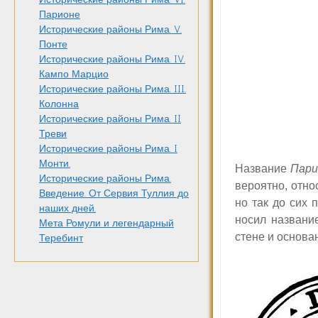
Парионе
Исторические районы Рима. V.
Понте
Исторические районы Рима. IV.
Кампо Марцио
Исторические районы Рима. III.
Колонна
Исторические районы Рима. II
Треви
Исторические районы Рима. I
Монти.
Название
Пари
Исторические районы Рима.
вероятно, отно
Введение. От Сервия Туллия до
но так до сих
наших дней.
носил назван
Мета Ромули и легендарный
стене и основа
Теребинт