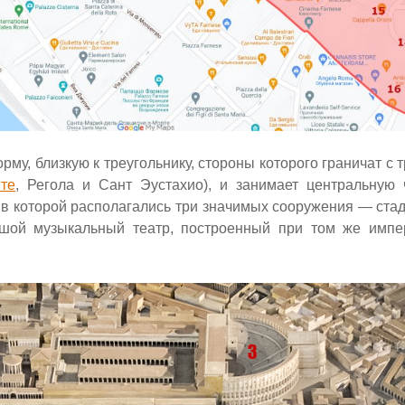
рму, близкую к треугольнику, стороны которого граничат с
те
, Регола и Сант Эустахио), и занимает центральную 
 в которой располагались три значимых сооружения — ста
шой музыкальный театр, построенный при том же импер