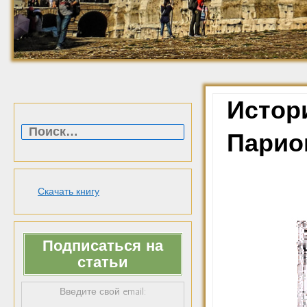
Истори
Найти:
Парио
Скачать книгу
Подписаться на
статьи
Введите свой email: