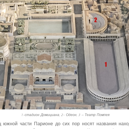
1-стадион Домициана, 2- Одеон, 3 — Театр Помпея
ц южной части Парионе до сих пор носят названия нах