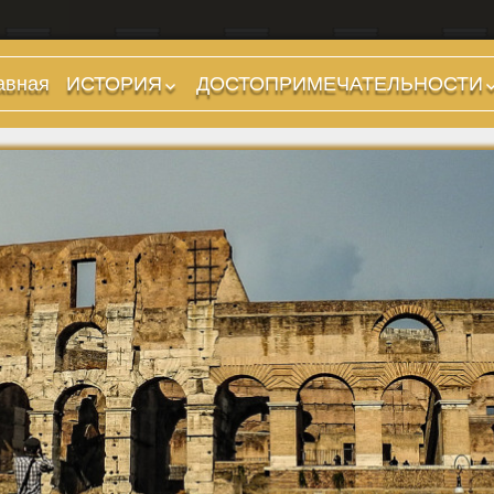
авная
ИСТОРИЯ
ДОСТОПРИМЕЧАТЕЛЬНОСТИ
Предыстория
Холмы и остров.
Районы
Царский период
(753-509 гг до н.э.)
Форумы, Площади,
Дороги
Ранняя Республика
(509-265 гг до н.э.)
Стадионы, Термы
Поздняя Республика
Музеи
(264-27 гг до н.э.)
Дохристианские
Империя. Принципат
храмы
(27 г до н.э. — 284 г
Христианские храмы,
н.э.)
базилики etc.
Империя. Доминат
Дворцы
(284-476 гг)
Арки, колонны и
Темные Века. Готы
обелиски
Темные Века.
Фонтаны
Экзархат