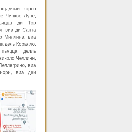
ощадями: корсо
е Чинкве Луне,
пьяцца ди Тор
я, виа ди Санта
р Миллина, виа
иа дель Коралло,
 пьяцца делль
виколо Челлини,
Пеллегрино, виа
иори, виа деи