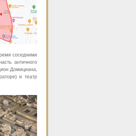
 тремя соседними
часть античного
дион Домициана,
аторе) и театр