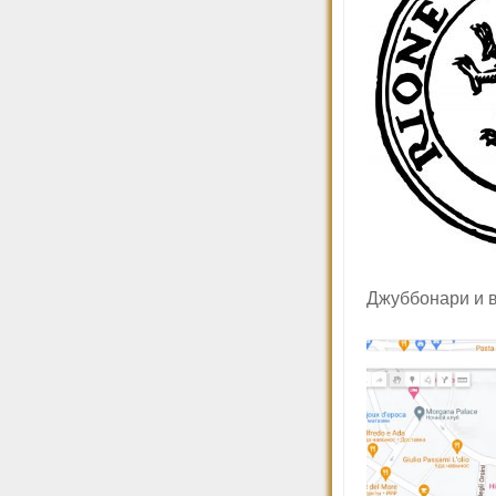
Джуббонари и в