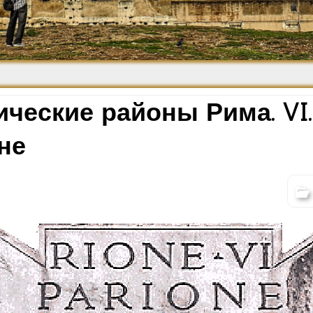
Средневековье
Возрождение и
Барокко
ческие районы Рима. VI.
не