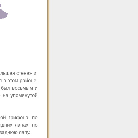
ольшая стена» и,
я в этом районе,
н был восьмым и
 на упомянутой
ой грифона, по
дних лапах, по
заднюю лапу.