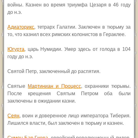
войны. Казнен во время триумфа Цезаря в 46 году
до н.э.
Адиаторикс
, тетрарх Галатии. Заключен в тюрьму за
то, что казнил всех римских колонистов в Гераклее.
Югурта
, царь Нумидии. Умер здесь от голода в 104
году до н.э.
Святой Петр, заключенный до распятия.
Святые
Мартиниан и Процесс
, охранники тюрьмы.
После крещения Святым Петром оба были
заключены в ожидании казни.
Сеян
, воин и доверенное лицо императора Тиберия.
Лишился власти, был заключен в тюрьму и казнен.
Симон
Б
ар
Ги
ора
, еврейский революционный лидер.