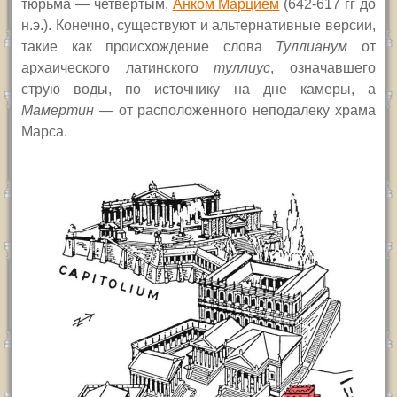
тюрьма —
четвертым
,
Анком Марцием
(642-617 гг до
н.э.).
Конечно, существуют и альтернативные версии,
такие как происхождение слова
Туллиан
ум
от
архаического латинского
туллиус
, означавшего
струю воды,
по источнику на дне камеры,
а
Мамертин
— от расположенного неподалеку храма
Марса.