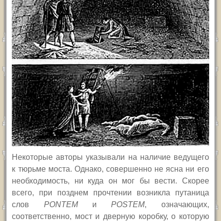
Некоторые авторы указывали на наличие ведущего
к тюрьме моста. Однако, совершенно не ясна ни его
необходимость, ни куда он мог бы вести. Скорее
всего, при позднем прочтении возникла путаница
слов
PONTEM
и
POSTEM
,
означающих,
соответственно, мост и дверную коробку, о которую