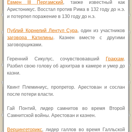
Евмен III Пергамский
, также известный как
Аристоникус. Восстал против Рима в 132 году до н.э.
и потерпел поражение в 130 году до н.э.
Публий Корнели
й
Лентул Сура
, один из участников
заговора
Катилины
. Казнен вместе с другими
заговорщиками.
Геренний Сикулус, сочувствовавший
Гра
кхам
.
Разбил свою голову об архитрав в камере и умер до
казни.
Квинт Племиниус, пропретор. Арестован и сослан
после потери власти.
Гай Понтий, лидер самнитов во время Второй
Самнитской войны. Арестован и казнен.
Верцингеторикс
, лидер галлов во время Галльской