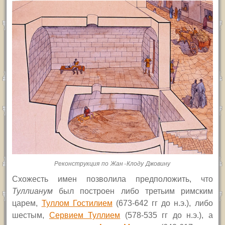
Реконструкция по Жан-Клоду Джовину
Схожесть имен позволила предположить, что
Туллиан
ум
был построен
либо третьим
римским
царем,
Туллом Гостилием
(673-642
гг до н.э.
), либо
шестым,
Сервием Туллием
(578-535 гг до н.э.), а