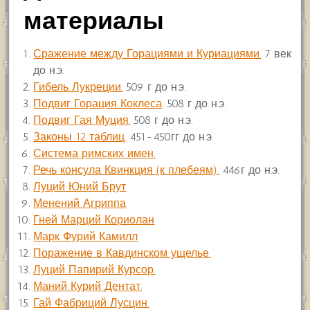
материалы
Сражение между Горациями и Куриациями.
7 век
до н.э.
Гибель Лукреции.
509 г до н.э.
Подвиг Горация Коклеса
. 508 г до н.э.
Подвиг Гая Муция.
508 г до н.э.
Законы 12 таблиц.
451-450гг до н.э.
Система римских имен.
Речь консула Квинкция (к плебеям).
446г до н.э.
Луций Юний Брут
Менений Агриппа
Гней Марций Кориолан
Марк Фурий Камилл
Поражение в Кавдинском ущелье.
Луций Папирий Курсор.
Маний Курий Дентат.
Гай Фабриций Лусцин.