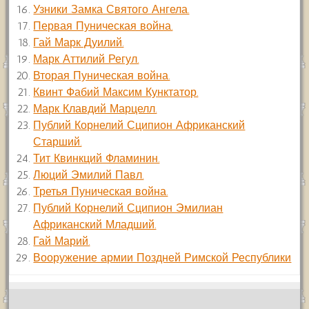
Узники Замка Святого Ангела.
Первая Пуническая война.
Гай Марк Дуилий.
Марк Аттилий Регул.
Вторая Пуническая война.
Квинт Фабий Максим Кунктатор.
Марк Клавдий Марцелл.
Публий Корнелий Сципион Африканский
Старший.
Тит Квинкций Фламинин.
Люций Эмилий Павл.
Третья Пуническая война.
Публий Корнелий Сципион Эмилиан
Африканский Младший.
Гай Марий.
Вооружение армии Поздней Римской Республики