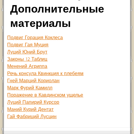
Дополнительные
материалы
Подвиг Горация Коклеса
Подвиг Гая Муция
Луций Юний Брут
Законы 12 Таблиц
Менений Агриппа
Речь консула Квинкция к плебеям
Гней Марций Кориолан
Марк Фурий Камилл
Поражение в Кавдинском ущелье
Луций Папирий Курсор
Маний Курий Дентат
Гай Фабриций Лусцин