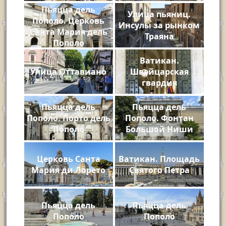
Площади Венеции
Пьяцца дель
Улица пьяниц.
Пополо. Церковь
Инсулы за рынком
Санта Мария дель
Траяна
Пополо
Ватикан.
Улица Оттавиано
Швейцарская
гвардия
Пьяцца дель
Пьяцца дель
Пополо. Порто дель
Пополо. Фонтан
Пополо
Большой Ниши
Церковь Санта
Ватикан. Площадь
Мария ди Лорето
Святого Петра
Пьяцца дель
Пьяцца дель
Пополо
Пополо