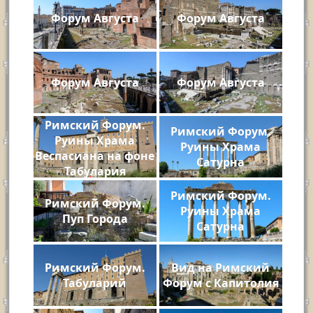
Форум Августа
Форум Августа
Форум Августа
Форум Августа
Римский Форум.
Римский Форум.
Руины Храма
Руины Храма
Веспасиана на фоне
Сатурна
Табулария
Римский Форум.
Римский Форум.
Руины Храма
Пуп Города
Сатурна
Римский Форум.
Вид на Римский
Табуларий
Форум с Капитолия