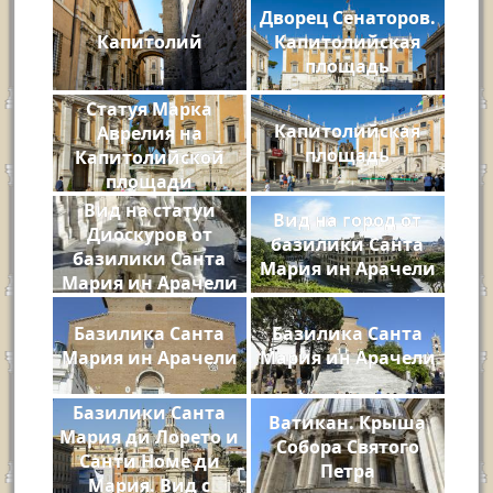
Дворец Сенаторов.
Капитолий
Капитолийская
площадь
Статуя Марка
Капитолийская
Аврелия на
площадь
Капитолийской
площади
Вид на статуи
Вид на город от
Диоскуров от
базилики Санта
базилики Санта
Мария ин Арачели
Мария ин Арачели
Базилика Санта
Базилика Санта
Мария ин Арачели
Мария ин Арачели
Базилики Санта
Ватикан. Крыша
Мария ди Лорето и
Собора Святого
Санти Номе ди
Петра
Мария. Вид с