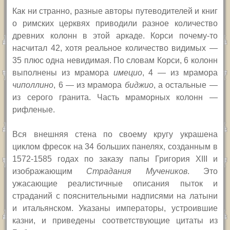
Как ни странно, разные авторы путеводителей и книг
о римских церквях приводили разное количество
древних колонн в этой аркаде. Корси почему-то
насчитал 42, хотя реальное количество видимых —
35 плюс одна невидимая. По словам Корси, 6 колонн
выполнены из мрамора
имецио
, 4 — из мрамора
чиполлино
, 6 — из мрамора
биджио
, а остальные —
из серого гранита. Часть мраморных колонн —
рифленые.
Вся внешняя стена по своему кругу украшена
циклом фресок на 34 больших панелях, созданным в
1572-1585 годах по заказу папы Григория
XIII
и
изображающим
Страдания Мучеников
. Это
ужасающие реалистичные описания пыток и
страданий с пояснительными надписями на латыни
и итальянском. Указаны императоры, устроившие
казни, и приведены соответствующие цитаты из