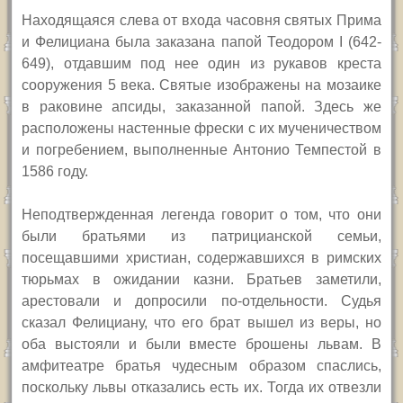
Находящаяся слева от входа часовня святых Прима
и Фелициана была заказана папой Теодором
I
(642-
649), отдавшим под нее один из рукавов креста
сооружения 5 века. Святые изображены на мозаике
в раковине апсиды, заказанной папой. Здесь же
расположены настенные фрески с их мученичеством
и погребением, выполненные Антонио Темпестой в
1586 году.
Неподтвержденная легенда говорит о том, что они
были братьями из патрицианской семьи,
посещавшими христиан, содержавшихся в римских
тюрьмах в ожидании казни. Братьев заметили,
арестовали и допросили по-отдельности. Судья
сказал Фелициану, что его брат вышел из веры, но
оба выстояли и были вместе брошены львам. В
амфитеатре братья чудесным образом спаслись,
поскольку львы отказались есть их. Тогда их отвезли