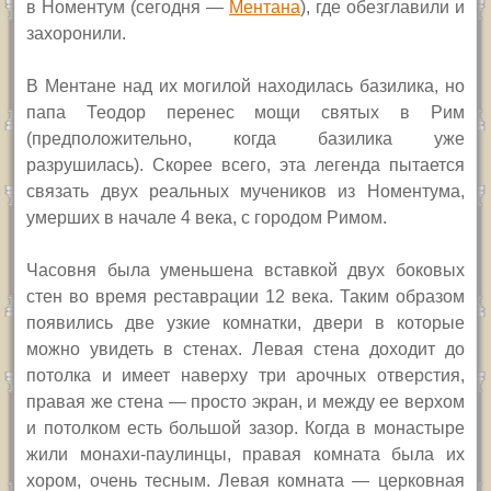
в Номентум (сегодня —
Ментана
), где обезглавили и
захоронили.
В Ментане над их могилой находилась базилика, но
папа Теодор перенес мощи святых в Рим
(предположительно, когда базилика уже
разрушилась). Скорее всего, эта легенда пытается
связать двух реальных мучеников из Номентума,
умерших в начале 4 века, с городом Римом.
Часовня была уменьшена вставкой двух боковых
стен во время реставрации 12 века. Таким образом
появились две узкие комнатки, двери в которые
можно увидеть в стенах. Левая стена доходит до
потолка и имеет наверху три арочных отверстия,
правая же стена — просто экран, и между ее верхом
и потолком есть большой зазор. Когда в монастыре
жили монахи-паулинцы, правая комната была их
хором, очень тесным. Левая комната — церковная