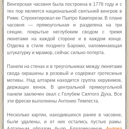
В
енгерская часовня была построена в 1778 году и с
тех пор является национальной святыней венгров в
Риме. Спроектировал ее Пьетро Кампорези. В плане
часовня — прямоугольная и разделена на три
секции, покрытые неглубоким сводом с тремя
люнетами на каждой стороне и в каждом конце.
Отделка в стиле позднего Барокко, напоминающая
штукатурку и мрамор, сейчас сильно потерта.
Панели на стенах и в треугольниках между люнетами
свода окрашены в розовый и содержат гротескные
мотивы. Над алтарем находится группа херувимов,
держащих венок.
В центральной прямоугольной
панели
заключен овал с Голубем Святого Духа. Все
эти фрески выполнены Антонио Темпеста.
Несколько картин, находившихся ранее в часовне,
были удалены,
и от них остались пустые рамы.
Андреа
Алтарным образом было
Благовещение