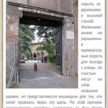
скрыта за
деревьями
и высокой
стеной.
Маленькие,
ничем не
украшенны
е
прямоуголь
ные ворота
для въезда
с улицы, по
счастью,
несут на
себе
название
церкви, но представляются кошмаром для тех, кто
хочет проехать через эту щель. По этой причине