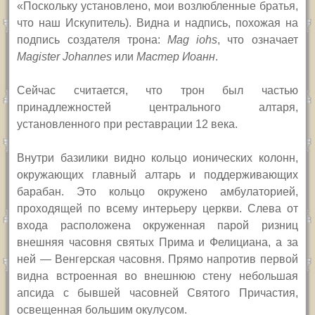
«Поскольку установлено, мои возлюбленные братья,
что наш Искупитель). Видна и надпись, похожая на
подпись создателя трона:
Mag iohs
, что означает
Magister Johannes
или
Мастер Иоанн
.
Сейчас считается, что трон был частью
принадлежностей центрального алтаря,
установленного при реставрации 12 века.
Внутри базилики видно кольцо ионических колонн,
окружающих главный алтарь и поддерживающих
барабан. Это кольцо окружено амбулаторией,
проходящей по всему интерьеру церкви. Слева от
входа расположена окруженная парой ризниц
внешняя часовня святых Прима и Фелициана, а за
ней — Венгерская часовня. Прямо напротив первой
видна встроенная во внешнюю стену небольшая
апсида с бывшей часовней Святого Причастия,
освещенная большим окулусом.