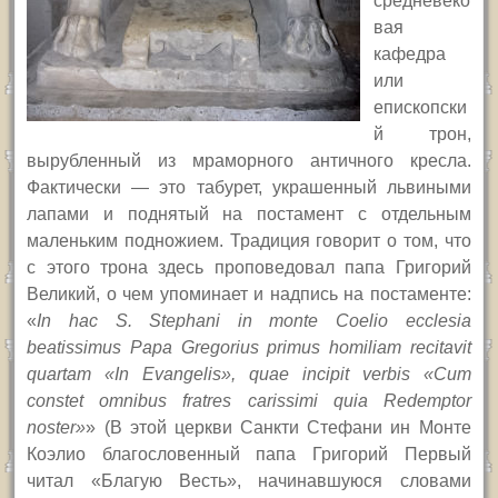
средневеко
вая
кафедра
или
епископски
й трон,
вырубленный из мраморного античного кресла.
Фактически — это табурет, украшенный львиными
лапами и поднятый на постамент с отдельным
маленьким подножием. Традиция говорит о том, что
с этого трона здесь проповедовал папа Григорий
Великий, о чем упоминает и надпись на постаменте:
«
In hac S. Stephani in monte Coelio ecclesia
beatissimus Papa Gregorius primus homiliam recitavit
quartam «In Evangelis», quae incipit verbis «Cum
constet omnibus fratres carissimi quia Redemptor
noster»
» (В этой церкви Санкти Стефани ин Монте
Коэлио благословенный папа Григорий Первый
читал «Благую Весть», начинавшуюся словами