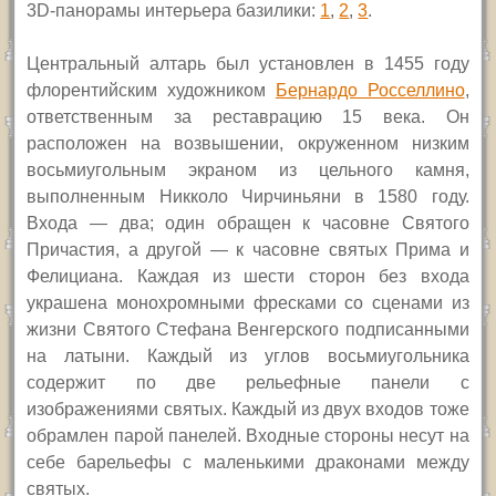
3D-панорамы интерьера базилики:
1
,
2
,
3
.
Центральный алтарь был установлен в 1455 году
флорентийским художником
Бернардо Росселлино
,
ответственным за реставрацию 15 века. Он
расположен на возвышении, окруженном низким
восьмиугольным экраном из цельного камня,
выполненным Никколо Чирчиньяни в 1580 году.
Входа — два; один обращен к часовне Святого
Причастия, а другой — к часовне святых Прима и
Фелициана. Каждая из шести сторон без входа
украшена монохромными фресками со сценами из
жизни Святого Стефана Венгерского подписанными
на латыни. Каждый из углов восьмиугольника
содержит по две рельефные панели с
изображениями святых. Каждый из двух входов тоже
обрамлен парой панелей. Входные стороны несут на
себе барельефы с маленькими драконами между
святых.