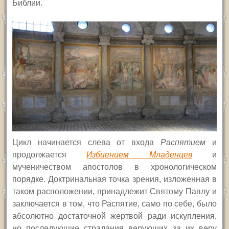
Библии.
Цикл начинается слева от входа
Распятием
и
продолжается
Избиением Младенцев
и
мученичеством апостолов в хронологическом
порядке. Доктринальная точка зрения, изложенная в
таком расположении, принадлежит Святому Павлу и
заключается в том, что Распятие, само по себе, было
абсолютно достаточной жертвой ради искупления,
но последующие страдания верующих за их веру