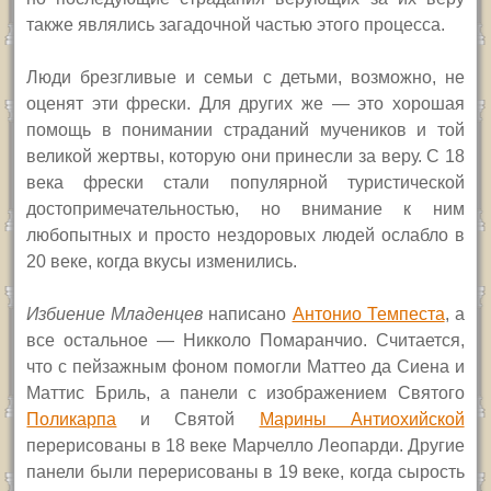
также являлись загадочной частью этого процесса.
Люди брезгливые и семьи с детьми, возможно, не
оценят эти фрески. Для других же — это хорошая
помощь в понимании страданий мучеников и той
великой жертвы, которую они принесли за веру. С 18
века фрески стали популярной туристической
достопримечательностью, но внимание к ним
любопытных и просто нездоровых людей ослабло в
20 веке, когда вкусы изменились.
Избиение Младенцев
написано
Антонио Темпеста
, а
все остальное — Никколо Помаранчио. Считается,
что с пейзажным фоном помогли Маттео да Сиена и
Маттис Бриль, а панели с изображением Святого
Поликарпа
и Святой
Мари
н
ы Антиохийской
перерисованы в 18 веке Марчелло Леопарди. Другие
панели были перерисованы в 19 веке, когда сырость