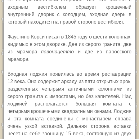
входным вестибюлем образует крошечный
внутренний дворик с колодцем, входная дверь в
который
находится
на
правой сторон
е
вестибюля.
Фаустино Корси писал в 1845 году о шести колоннах,
видимых в этом дворике. Две из серого гранита, две
из мрамора
павонацетто
и две из паросского
мрамора.
Входная лоджия появилась во время реставрации
12 века. Она содержит аркаду из пяти открытых арок,
разделенных четырьмя античными колоннами из
серого гранита с импостами, но без капителей. Над
лоджией располагается большая комната с
четырьмя крошечными квадратными окнами. Лоджия
и эта комната соединены с монастырем справа
очень узкой вставкой. Дальняя сторона вставки
несет на себе
звонницу 15 века, состоящую из двух