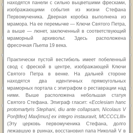
находятся панели с сильно выцветшими фресками,
изображающими события из жизни Стефана
Первомученика. Дверная коробка выполнена из
мрамора. На ее перемычке — Ключи Святого Петра,
а выше — люнет, заключенный в соответствующий
мраморный архивольт. Здесь расположена
фресочная
Пьета
19 века.
Практически пустой вестибюль имеет побеленный
свод с фреской в центре, изображающей Ключи
Святого Петра в венке. На дальней стороне
находятся два идентичных прямоугольных
мраморных портала с эпиграфом о реставрации над
ними. Выше расположена небольшая статуя
Святого Стефана. Эпиграф гласит: «
Ecclesiam hanc
protomartyris Stephani, diu ante collapsam, Nicolaus V
Pon[tifex] Max[imus] ex integro instauravit, MCCCCLIII
»
(Эту церковь первомученика Стефана, долго
лежавшую в руинах, восстановил папа Николай
V
в