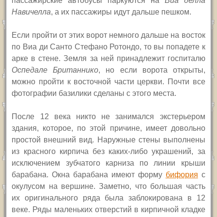
пассажирские автобусы паркуются на
Виа делла
Навичелла
, а их пассажиры идут дальше пешком.
Е
сли пройти от этих ворот немного дальше на восток
по Виа ди Санто Стефано Ротондо, то вы попадете к
арке в стене. Земля за ней принадлежит госпиталю
Оспедале Британнико
, но если ворота открыты,
можно пройти к восточной части церкви. Почти все
фотографии базилики сделаны с этого места.
После 12 века никто не занимался экстерьером
здания, которое, по этой причине, имеет довольно
простой внешний вид. Наружные стены выполнены
из красного кирпича без каких-либо украшений, за
исключением зубчатого карниза по линии крыши
барабана. Окна барабана имеют форму
бифория
с
окулусом на вершине. Заметно, что большая часть
их оригинального ряда была заблокирована в 12
веке. Ряды маленьких отверстий в кирпичной кладке