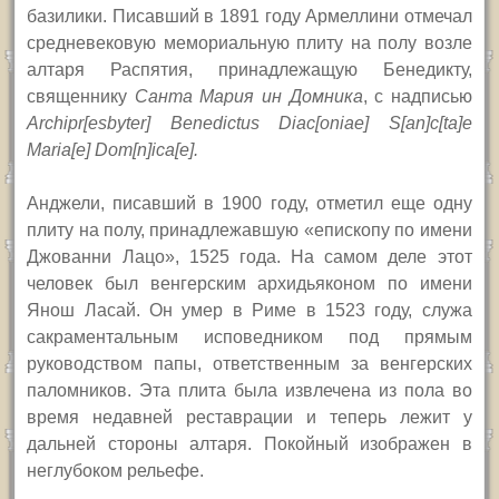
базилики. Писавший в 1891 году Армеллини отмечал
средневековую мемориальную плиту на полу возле
алтаря Распятия, принадлежащую Бенедикту,
священнику
Санта Мария ин Домника
, с надписью
Archipr[esbyter] Benedictus Diac[oniae] S[an]c[ta]e
Maria[e] Dom[n]ica[e].
Анджели, писавший в 1900 году, отметил еще одну
плиту на полу, принадлежавшую «епископу по имени
Джованни Лацо», 1525 года. На самом деле этот
человек был венгерским архидьяконом по имени
Янош Ласай. Он умер в Риме в 1523 году, служа
сакраментальным исповедником под прямым
руководством папы, ответственным за венгерских
паломников. Эта плита была извлечена из пола во
время недавней реставрации и теперь лежит у
дальней стороны алтаря. Покойный изображен в
неглубоком рельефе.