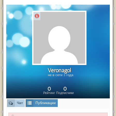
Veronagol
не в сети 3 года
0
0
Рейтинг
Подписчики
Чат
Публикации