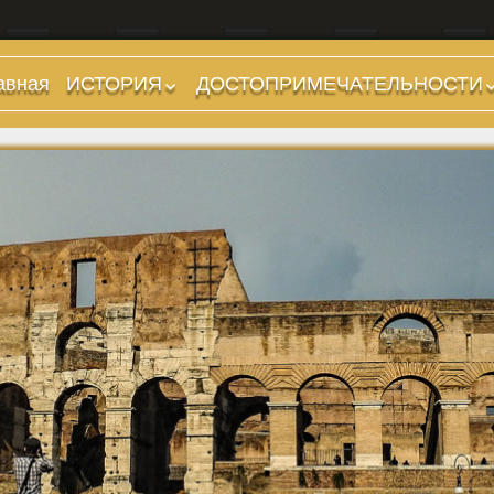
авная
ИСТОРИЯ
ДОСТОПРИМЕЧАТЕЛЬНОСТИ
Предыстория
Холмы и остров.
Районы
Царский период
(753-509 гг до н.э.)
Форумы, Площади,
Дороги
Ранняя Республика
(509-265 гг до н.э.)
Стадионы, Термы
Поздняя Республика
Музеи
(264-27 гг до н.э.)
Дохристианские
Империя. Принципат
храмы
(27 г до н.э. — 284 г
Христианские храмы,
н.э.)
базилики etc.
Империя. Доминат
Дворцы
(284-476 гг)
Арки, колонны и
Темные Века. Готы
обелиски
Темные Века.
Фонтаны
Экзархат