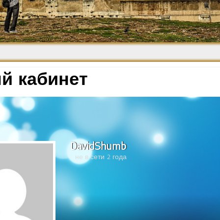
Средневековье
Возрождение и
Барокко
й кабинет
DavidShumb
не в сети 2 года