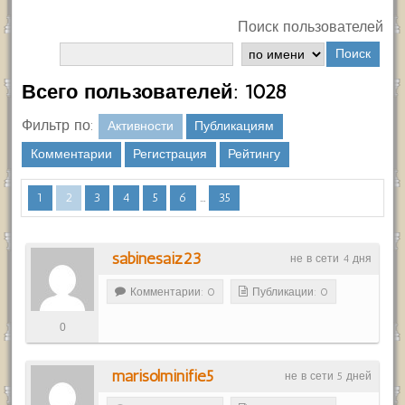
Поиск пользователей
Поиск
Всего пользователей: 1028
Фильтр по:
Активности
Публикациям
Комментарии
Регистрация
Рейтингу
...
1
2
3
4
5
6
35
sabinesaiz23
не в сети 4 дня
Комментарии: 0
Публикации: 0
0
marisolminifie5
не в сети 5 дней