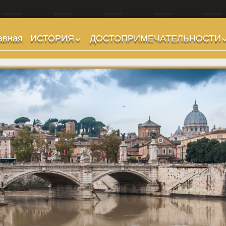
авная
ИСТОРИЯ
ДОСТОПРИМЕЧАТЕЛЬНОСТИ
Предыстория
Холмы и остров.
Районы
Царский период
(753-509 гг до н.э.)
Форумы, Площади,
Дороги
Ранняя Республика
(509-265 гг до н.э.)
Стадионы, Термы
Поздняя Республика
Музеи
(264-27 гг до н.э.)
Дохристианские
Империя. Принципат
храмы
(27 г до н.э. — 284 г
Христианские храмы,
н.э.)
базилики etc.
Империя. Доминат
Дворцы
(284-476 гг)
Арки, колонны и
Темные Века. Готы
обелиски
Темные Века.
Фонтаны
Экзархат