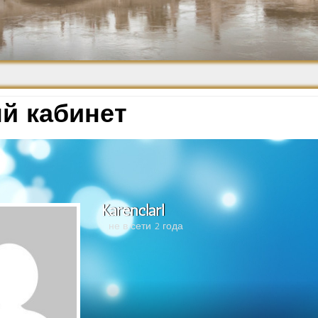
Средневековье
Возрождение и
Барокко
й кабинет
Karenclarl
не в сети 2 года