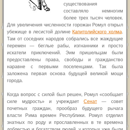
существования
составляло немногим
более трех тысяч человек.
Для увеличения численности горожан Ромул открыл
убежище в лесистой долине
Капитолийского холма
.
Там от соседних народов собрались все жаждущие
перемен — беглые рабы, изгнанники и просто
искатели приключений. Эим пришельцам были
предоставлены права, свободы и гражданство
наравне с первыми поселенцами. Так была
заложена первая основа будущей великой мощи
города.
Когда вопрос с силой был решен, Ромул «сообщает
силе мудрость» и учреждает
Сенат
— совет
почетных граждан, прообраз будущего рычага
власти Рима времен Республики. Ромул отделил
знатных по роду и прославленных в те времена
доблестью и богатством людей, у которых уже были