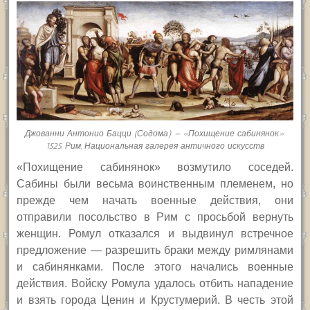
Джованни Антонио Бацци (Содома) — «Похищение сабинянок»
1525, Рим, Национальная галерея античного искусств
«Похищение сабинянок» возмутило соседей.
Сабины были весьма воинственным племенем, но
прежде чем начать военные действия, они
отправили посольство в Рим с просьбой вернуть
женщин. Ромул отказался и выдвинул встречное
предложение — разрешить браки между римлянами
и сабинянками. После этого начались военные
действия. Войску Ромула удалось отбить нападение
и взять города Ценин и Крустумерий. В честь этой