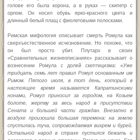
голове его была корона, а в руках — скипетр с
орлом. Он носил обувь ярко-красного цвета и
длинный белый плащ с фиолетовыми полосками.
Римская мифология описывает смерть Ромула как
сверхъестественное исчезновение. Но похоже, что
он был просто убит. Плутарх в своих
«Сравнительных жизнеописаниях» рассказывает о
вознесении Ромула с долей скептицизма: «
Уже
тридцать семь лет правил Ромул основанным им
Римом. Пятого июля, в тот день, который в
настоящее время называется Капратинскими
нонами, Ромул приносил за городом, на Козьем
болоте, жертву за весь народ в присутствии
Сената и большей части граждан. Внезапно в
воздухе произошла большая перемена: на землю
спустилась туча, сопровождаемая вихрем и бурей.
Остальной народ в страхе пустился бежать и