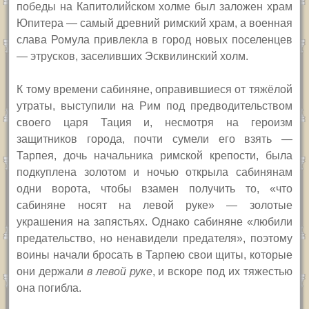
победы на Капитолийском холме был заложен храм
Юпитера — самый древний римский храм, а военная
слава Ромула привлекла в город новых поселенцев
— этрусков, заселивших Эсквилинский холм.
К тому времени сабиняне, оправившиеся от тяжёлой
утраты,
выступили на Рим
под предводительством
своего царя Тация и, несмотря на героизм
защитников города, почти сумели его взять —
Тарпея, дочь начальника римской крепости, была
подкуплена золотом и ночью открыла сабинянам
одни ворота, чтобы взамен получить то, «что
сабиняне носят на левой руке» — золотые
украшения на запястьях. Однако сабиняне «любили
предательство, но ненавидели предателя», поэтому
воины начали бросать в Тарпею свои щиты, которые
они держали
в левой руке
, и вскоре под их тяжестью
она погибла.