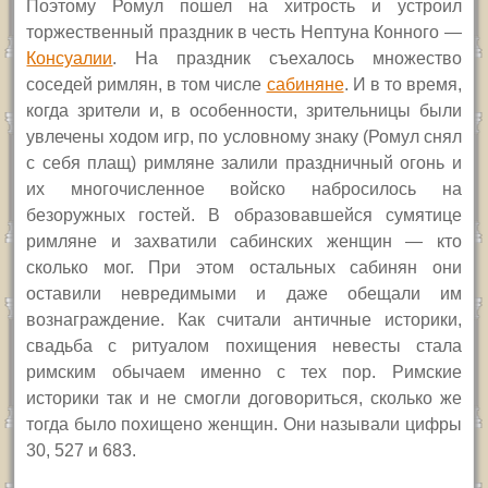
Поэтому Ромул пошел на хитрость и устроил
торжественный праздник в честь Нептуна Конного —
Консуалии
. На праздник съехалось множество
соседей римлян, в том числе
сабиняне
. И в то время,
когда зрители и, в особенности, зрительницы были
увлечены ходом игр, по условному знаку (Ромул снял
с себя плащ) римляне залили праздничный огонь и
их многочисленное войско набросилось на
безоружных гостей. В образовавшейся сумятице
римляне и захватили сабинских женщин — кто
сколько мог. При этом остальных сабинян они
оставили невредимыми и даже обещали им
вознаграждение. Как считали античные историки,
свадьба с ритуалом похищения невесты стала
римским обычаем именно с тех пор. Римские
историки так и не смогли договориться, сколько же
тогда было похищено женщин. Они называли цифры
30, 527 и 683.