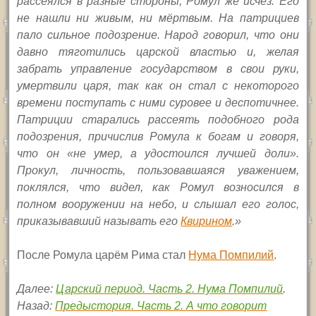
рассеялся в разные стороны, Ромул же исчез. Его
не нашли ни живым, ни мёртвым. На патрициев
пало сильное подозрение. Народ говорил, что они
давно тяготились царской властью и, желая
забрать управление государством в свои руки,
умертвили царя, так как он стал с некоторого
времени поступать с ними суровее и деспотичнее.
Патриции старались рассеять подобного рода
подозрения, причислив Ромула к богам и говоря,
что он «не умер, а удостоился лучшей доли».
Прокул, личность, пользовавшаяся уважением,
поклялся, что видел, как Ромул возносился в
полном вооружении на небо, и слышал его голос,
приказывавший называть его
Квирином
.»
После Ромула царём Рима стал
Нума Помпилий
.
Далее:
Царский период. Часть 2. Нума Помпилий
.
Назад:
Предыстория. Часть 2. А что говорит