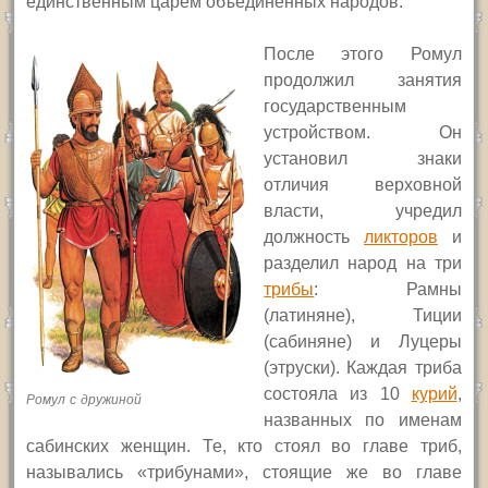
единственным царём объединённых народов.
После этого Ромул
продолжил занятия
государственным
устройством. Он
установил знаки
отличия верховной
власти, учредил
должность
ликторов
и
разделил народ на три
трибы
: Рамны
(латиняне), Тиции
(сабиняне) и Луцеры
(этруски). Каждая триба
состояла из 10
курий
,
Ромул с дружиной
названных по именам
сабинских женщин. Те, кто стоял во главе триб,
назывались «трибунами», стоящие же во главе