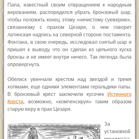
Папа, известный своим отвращением к народным
верованиям, распорядился убрать бронзовый шар,
чтобы положить конец этому «нечистому суеверию»,
связанному с прахом Цезаря, о чем говорит
латинская надпись на северной стороне постамента.
Фонтана, в свою очередь, исследовал снятый шар и
пришел к выводу, что он сделан из цельного куска
бронзы и не имеет внутри ничего. Так легенда была
опровергнута.
Обелиск увенчали крестом над звездой и тремя
холмами, еще одними элементами геральдики папы.
В бронзовый крест заключили кусочек
Истинного
Креста
, возможно, «компенсируя» таким образом
старую веру в прах Цезаря.
За
установкой
монумента