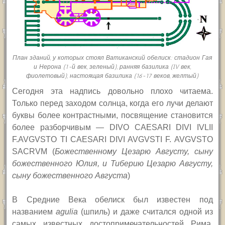
План зданий, у которых стоял Ватиканский обелиск: стадион Гая
и Нерона (1-й век, зеленый), ранняя базилика (IV век,
фиолетовый), настоящая базилика (16-17 веков, желтый)
Сегодня эта надпись довольно плохо читаема.
Только перед заходом солнца, когда его лучи делают
буквы более контрастными, посвящение становится
более разборчивым — DIVO CAESARI DIVI IVLII
F.AVGVSTO TI CAESARI DIVI AVGVSTI F. AVGVSTO
SACRVM (
Божественному Цезарю Августу, сыну
божественного Юлия, и Тиберию Цезарю Августу,
сыну божественного Августа
)
В Средние Века обелиск был известен под
названием
agulia
(шпиль) и даже считался одной из
самых известных достопримечательностей Рима,