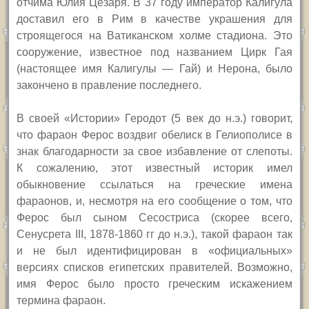
отчима Юлия Цезаря. В 37 году император Калигула
доставил его в Рим в качестве украшения для
строящегося на Ватиканском холме стадиона. Это
сооружение, известное под названием Цирк Гая
(настоящее имя Калигулы — Гай) и Нерона, было
закончено в правление последнего.
В своей «Истории» Геродот (5 век до н.э.) говорит,
что фараон Ферос воздвиг обелиск в Гелиополисе в
знак благодарности за свое избавление от слепоты.
К сожалению, этот известный историк имел
обыкновение ссылаться на греческие имена
фараонов, и, несмотря на его сообщение о том, что
Ферос был сыном Сесостриса (скорее всего,
Сенусрет
а
III,
1878-1860 гг до н.э.), такой фараон так
и не был идентифицирован в «официальных»
версиях списков египетских правителей. Возможно,
имя Ферос было просто греческим искажением
термина фараон.