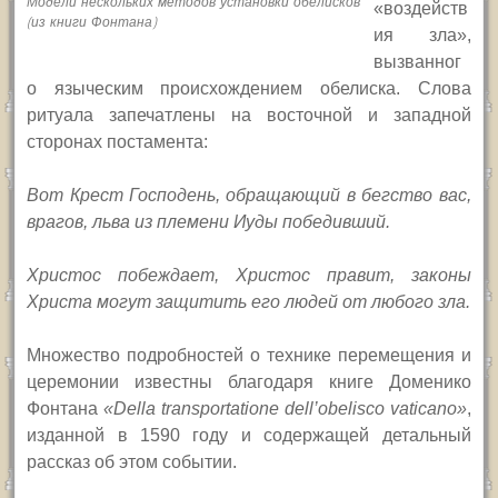
Модели нескольких методов установки обелисков
«
воздейств
(из книги Фонтана)
ия зла»,
вызванног
о языческим происхождением обелиска. Слова
ритуала запечатлены на восточной и западной
сторонах постамента:
Вот Крест Господень, обращающий в бегство вас,
врагов, льва из племени Иуды победивший.
Христос побеждает, Христос правит, законы
Христа могут защитить его людей от любого зла.
Множество подробностей о технике перемещения и
церемонии известны благодаря книге Доменико
Фонтана
«
Della transportatione dell’obelisco vaticano
»
,
изданной в 1590 году и содержащей детальный
рассказ об этом событии.