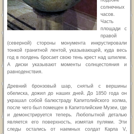
солнечных
часов.
Часть
площади с
правой
(северной) стороны монумента инкрустировали
тонкой гранитной лентой, указывающей, куда
весь
год
в полдень бросает свою тень крест над шпилем.
А диски указывают моменты солнцестояния и
равноденствия.
Древний бронзовый шар, снятый с вершины
обелиска, дожил до наших дней. До 1850 года он
украшал собой балюстраду Капитолийского холма,
после чего был помещен в Капитолийские Музеи, где
и демонстрируется теперь. Любопытной деталью
является его поверхность, измятая пулями. Эти
следы остались от наемных солдат Карла
V,