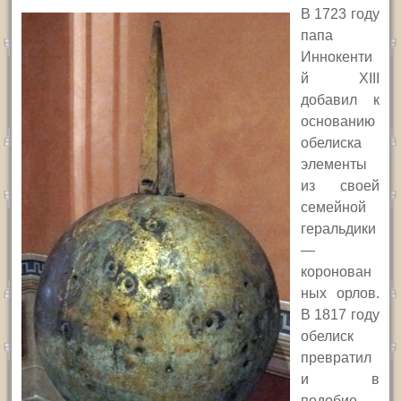
В 1723 году
папа
Иннокенти
й
XIII
добавил к
основанию
обелиска
элементы
из своей
семейной
геральдики
—
коронован
ных орлов.
В 1817 году
обелиск
превратил
и в
подобие