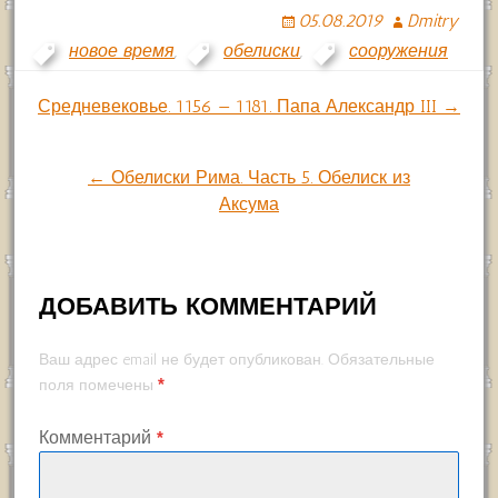
05.08.2019
Dmitry
новое время
,
обелиски
,
сооружения
Навигация
Средневековье. 1156 — 1181. Папа Александр III →
по
← Обелиски Рима. Часть 5. Обелиск из
Аксума
записям
ДОБАВИТЬ КОММЕНТАРИЙ
Ваш адрес email не будет опубликован.
Обязательные
*
поля помечены
Комментарий
*