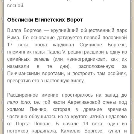
весной.
Обелиски Египетских Ворот
Вилла Боргезе — крупнейший общественный парк
Рима. Ее основание датируется первой половиной
17 века, когда кардинал Сципионе Боргезе,
племянник папы Павла
V,
решил расширить одну из
семейных земель (или «виноградников», как их
называли в те дни), расположенную за
Пинчианскими воротами, и построить там особняк,
превратив его в настоящую виллу.
Расширенное имение простиралось на запад до
muro torto
,
т.е. той части Аврелиановой стены под
холмом Пинчио, которая в древние времена
частично обрушилась из-за крутого изгиба недалеко
от Порта Пополо. В начале 19 века, один из
потомков кардинала, Камилло Боргезе, купил и