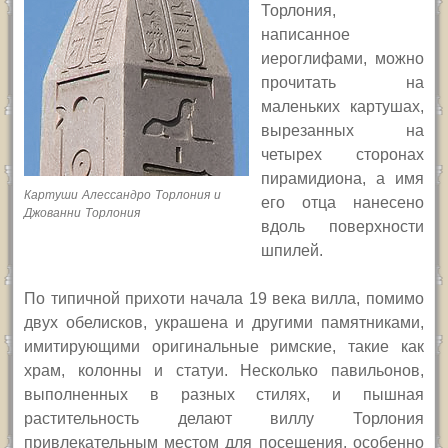
Торлония,
написанное
иероглифами, можно
прочитать на
маленьких картушах,
вырезанных на
четырех сторонах
пирамидиона, а имя
Картуши Алессандро Торлония и
его отца нанесено
Джованни Торлония
вдоль поверхности
шпилей.
По типичной прихоти начала 19 века вилла, помимо
двух обелисков, украшена и другими памятниками,
имитирующими оригинальные римские, такие как
храм, колонны и статуи. Несколько павильонов,
выполненных в разных стилях, и пышная
растительность делают виллу Торлония
привлекательным местом для посещения, особенно