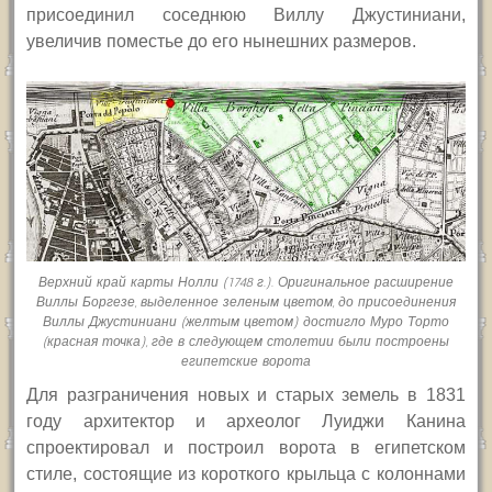
присоединил соседнюю Виллу Джустиниани,
увеличив поместье до его нынешних размеров.
Верхний край карты Нолли (1748 г.). Оригинальное расширение
Виллы Боргезе, выделенное зеленым цветом, до присоединения
Виллы Джустиниани (желтым цветом) достигло Муро Торто
(красная точка), где в следующем столетии были построены
египетские ворота
Для разграничения новых и старых земель в 1831
году архитектор и археолог Луиджи Канина
спроектировал и построил ворота в египетском
стиле, состоящие из короткого крыльца с колоннами