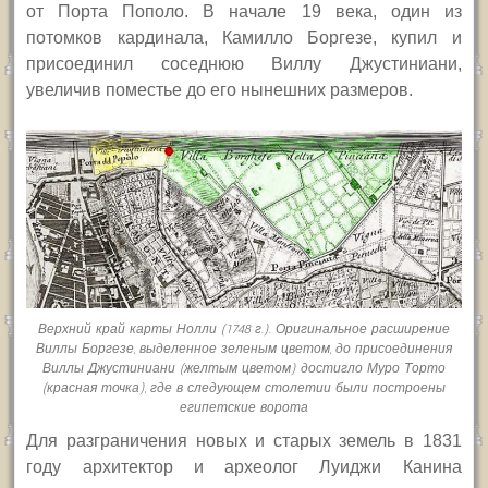
от Порта Пополо. В начале 19 века, один из
потомков кардинала, Камилло Боргезе, купил и
присоединил соседнюю Виллу Джустиниани,
увеличив поместье до его нынешних размеров.
Верхний край карты Нолли (1748 г.). Оригинальное расширение
Виллы Боргезе, выделенное зеленым цветом, до присоединения
Виллы Джустиниани (желтым цветом) достигло Муро Торто
(красная точка), где в следующем столетии были построены
египетские ворота
Для разграничения новых и старых земель в 1831
году архитектор и археолог Луиджи Канина