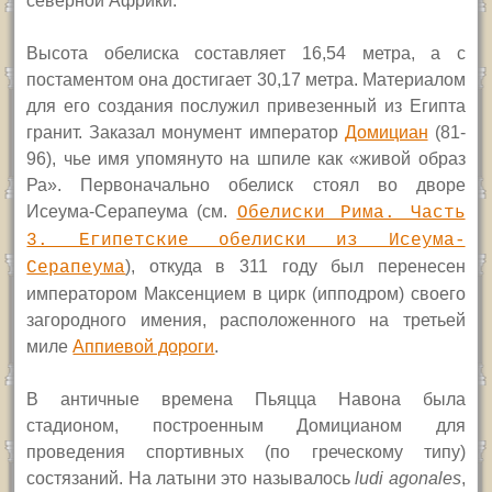
северной Африки.
Высота обелиска составляет 16,54 метра, а с
постаментом она достигает 30,17 метра. Материалом
для его создания послужил привезенный из Египта
гранит. Заказал монумент император
Домициан
(81-
96), чье имя упомянуто на шпиле как «живой образ
Ра». Первоначально обелиск стоял во дворе
Исеума-Серапеума (см.
Обелиски Рима. Часть
3. Египетские обелиски из Исеума-
), откуда в 311 году был перенесен
Серапеума
императором Максенцием в цирк (ипподром) своего
загородного имения, расположенного на третьей
миле
Аппиевой дороги
.
В античные времена Пьяцца Навона была
стадионом, построенным Домицианом для
проведения спортивных (по греческому типу)
состязаний. На латыни это называлось
ludi agonales
,