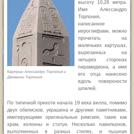
высоту 10,28 метра.
Имя Алессандро
Торлония,
написанное
иероглифами, можно
прочитать на
маленьких картушах,
вырезанных на
четырех сторонах
пирамидиона, а имя
Картуши Алессандро Торлония и
его отца нанесено
Джованни Торлония
вдоль поверхности
шпилей.
По типичной прихоти начала 19 века вилла, помимо
двух обелисков, украшена и другими памятниками,
имитирующими оригинальные римские, такие как
храм, колонны и статуи. Несколько павильонов,
выполненных в разных стилях, и пышная