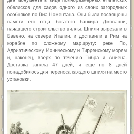
два монумента в виде полноразмерных египетских
обелисков для садов одного из своих загородных
особняков по Виа Номентана. Они были посвящены
памяти его отца, богатого банкира Джованни,
начавшего строительство виллы. Шпили вырезали в
Бавено, на севере Италии, и доставили в Рим на
корабле по сложному маршруту: реке По,
Адриатическому, Ионическому и Тирренскому морям
и, наконец, вверх по течению Тибра и Аниена.
Доставка заняла 47 дней, и еще по 8 дней
понадобилось для переноса каждого шпиля на место
установки.