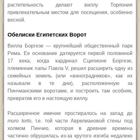
растительность делают виллу Торлония
привлекательным местом для посещения, особенно
весной.
Обелиски Египетских Ворот
Вилла Боргезе — крупнейший общественный парк
Рима. Ее основание датируется первой половиной
17 века, когда кардинал Сципионе Боргезе,
племянник папы Павла
V,
решил расширить одну из
семейных земель (или «виноградников», как их
называли в те дни), расположенную за
Пинчианскими воротами, и построить там особняк,
превратив его в настоящую виллу.
Расширенное имение простиралось на запад до
muro torto
,
т.е. той части Аврелиановой стены под
холмом Пинчио, которая в древние времена
частично обрушилась из-за крутого изгиба недалеко