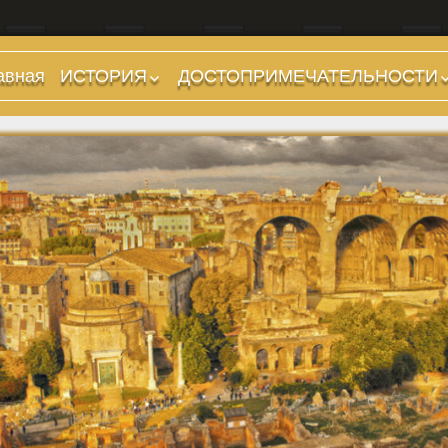
авная
ИСТОРИЯ
ДОСТОПРИМЕЧАТЕЛЬНОСТИ
Предыстория
Холмы и остров.
Районы
Царский период
(753-509 гг до н.э.)
Форумы, Площади,
Дороги
Ранняя Республика
(509-265 гг до н.э.)
Стадионы, Термы
Поздняя Республика
Музеи
(264-27 гг до н.э.)
Дохристианские
Империя. Принципат
храмы
(27 г до н.э. — 284 г
Христианские храмы,
н.э.)
базилики etc.
Империя. Доминат
Дворцы
(284-476 гг)
Арки, колонны и
Темные Века. Готы
обелиски
Темные Века.
Фонтаны
Экзархат