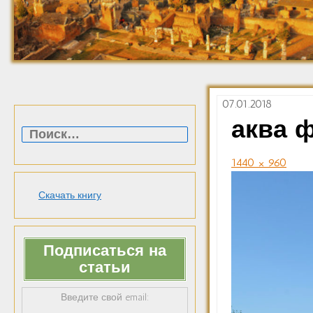
07.01.2018
Найти:
аква 
1440 × 960
Скачать книгу
Подписаться на
статьи
Введите свой email: