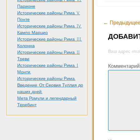
Парионе
Исторические районы Рима. V.
Понте
← Предыдущее
Исторические районы Рима. IV.
Кампо Марцио
ДОБАВИ
Исторические районы Рима. III.
Колонна
Ваш адрес emai
Исторические районы Рима. II
Треви
Исторические районы Рима. I
Комментари
Монти.
Исторические районы Рима.
Введение. От Сервия Туллия до
наших дней.
Мета Ромули и легендарный
Теребинт