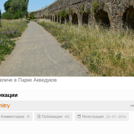
еличе в Парке Акведуков
икации
itry
н
Комментарии: 15
Публикации: 432
Регистрация: 23-01-2016