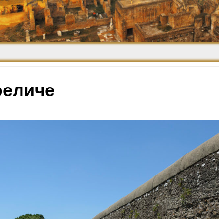
Средневековье
Возрождение и
Барокко
феличе