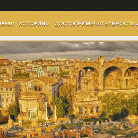
авная
ИСТОРИЯ
ДОСТОПРИМЕЧАТЕЛЬНОСТИ
Предыстория
Холмы и остров.
Районы
Царский период
(753-509 гг до н.э.)
Форумы, Площади,
Дороги
Ранняя Республика
(509-265 гг до н.э.)
Стадионы, Термы
Поздняя Республика
Музеи
(264-27 гг до н.э.)
Дохристианские
Империя. Принципат
храмы
(27 г до н.э. — 284 г
Христианские храмы,
н.э.)
базилики etc.
Империя. Доминат
Дворцы
(284-476 гг)
Арки, колонны и
Темные Века. Готы
обелиски
Темные Века.
Фонтаны
Экзархат