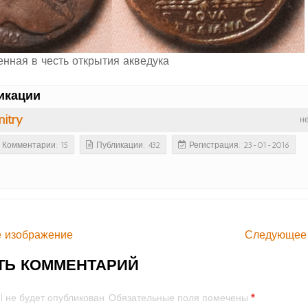
нная в честь открытия акведука
икации
itry
н
Комментарии: 15
Публикации: 432
Регистрация: 23-01-2016
 изображение
Следующее
ТЬ КОММЕНТАРИЙ
*
l не будет опубликован.
Обязательные поля помечены