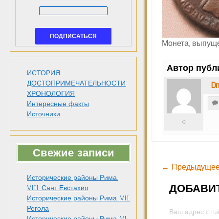
Монета, выпуще
Автор публ
ИСТОРИЯ
ДОСТОПРИМЕЧАТЕЛЬНОСТИ
Dm
ХРОНОЛОГИЯ
Интересные факты
Источники
0
Свежие записи
← Предыдущее
Исторические районы Рима.
ДОБАВИ
VIII. Сант Евстахио
Исторические районы Рима. VII.
Регола
Ваш адрес emai
Исторические районы Рима. VI.