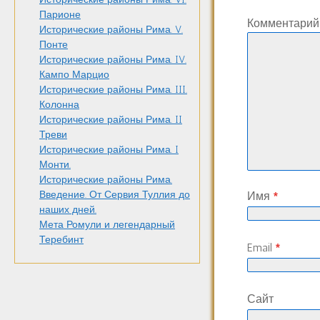
Парионе
Комментари
Исторические районы Рима. V.
Понте
Исторические районы Рима. IV.
Кампо Марцио
Исторические районы Рима. III.
Колонна
Исторические районы Рима. II
Треви
Исторические районы Рима. I
Монти.
Исторические районы Рима.
Введение. От Сервия Туллия до
Имя
*
наших дней.
Мета Ромули и легендарный
Теребинт
Email
*
Сайт