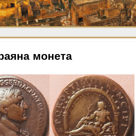
Средневековье
Возрождение и
Барокко
траяна монета