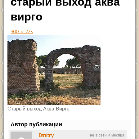
старый выход аква
вирго
300 × 225
Старый выход Аква Вирго
Автор публикации
Dmitry
не в сети 4 месяца