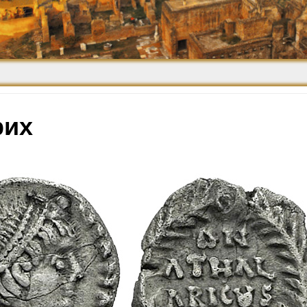
Средневековье
Возрождение и
Барокко
рих