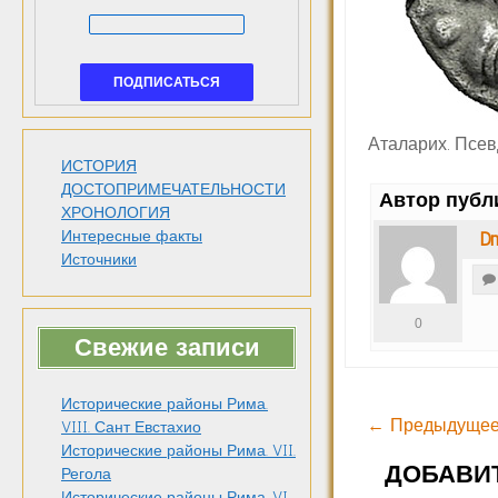
Аталарих. Псев
ИСТОРИЯ
ДОСТОПРИМЕЧАТЕЛЬНОСТИ
Автор публ
ХРОНОЛОГИЯ
Интересные факты
Dm
Источники
0
Свежие записи
Исторические районы Рима.
← Предыдущее
VIII. Сант Евстахио
Исторические районы Рима. VII.
ДОБАВИ
Регола
Исторические районы Рима. VI.