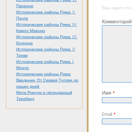
Парионе
Ваш адрес emai
Исторические районы Рима. V.
Понте
Комментари
Исторические районы Рима. IV.
Кампо Марцио
Исторические районы Рима. III.
Колонна
Исторические районы Рима. II
Треви
Исторические районы Рима. I
Монти.
Исторические районы Рима.
Введение. От Сервия Туллия до
наших дней.
Мета Ромули и легендарный
Имя
*
Теребинт
Email
*