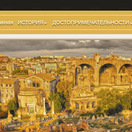
авная
ИСТОРИЯ
ДОСТОПРИМЕЧАТЕЛЬНОСТИ
Предыстория
Холмы и остров.
Районы
Царский период
(753-509 гг до н.э.)
Форумы, Площади,
Дороги
Ранняя Республика
(509-265 гг до н.э.)
Стадионы, Термы
Поздняя Республика
Музеи
(264-27 гг до н.э.)
Дохристианские
Империя. Принципат
храмы
(27 г до н.э. — 284 г
Христианские храмы,
н.э.)
базилики etc.
Империя. Доминат
Дворцы
(284-476 гг)
Арки, колонны и
Темные Века. Готы
обелиски
Темные Века.
Фонтаны
Экзархат