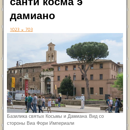
санти косма э
дамиано
1023 × 703
Базилика святых Косьмы и Дамиана. Вид со
стороны Виа Фори Империали