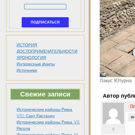
ИСТОРИЯ
ДОСТОПРИМЕЧАТЕЛЬНОСТИ
ХРОНОЛОГИЯ
Интересные факты
Источники
Лакус Ютурна
Свежие записи
Автор публ
Dm
Исторические районы Рима.
VIII. Сант Евстахио
Исторические районы Рима. VII.
Регола
0
Исторические районы Рима. VI.