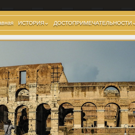
авная
ИСТОРИЯ
ДОСТОПРИМЕЧАТЕЛЬНОСТИ
Предыстория
Холмы и остров.
Районы
Царский период
(753-509 гг до н.э.)
Форумы, Площади,
Дороги
Ранняя Республика
(509-265 гг до н.э.)
Стадионы, Термы
Поздняя Республика
Музеи
(264-27 гг до н.э.)
Дохристианские
Империя. Принципат
храмы
(27 г до н.э. — 284 г
Христианские храмы,
н.э.)
базилики etc.
Империя. Доминат
Дворцы
(284-476 гг)
Арки, колонны и
Темные Века. Готы
обелиски
Темные Века.
Фонтаны
Экзархат