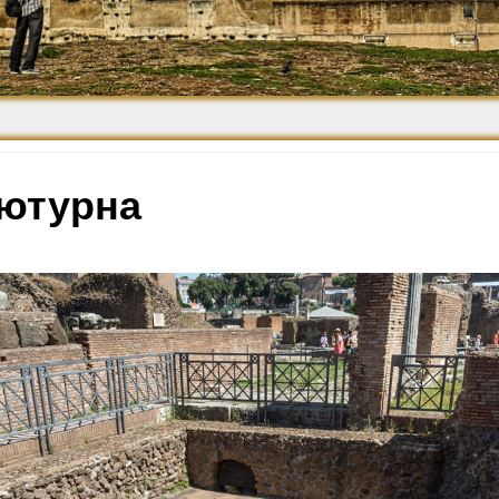
Средневековье
Возрождение и
Барокко
 ютурна