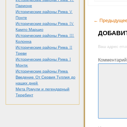
Парионе
Исторические районы Рима. V.
Понте
← Предыдущее
Исторические районы Рима. IV.
Кампо Марцио
ДОБАВИ
Исторические районы Рима. III.
Колонна
Ваш адрес emai
Исторические районы Рима. II
Треви
Исторические районы Рима. I
Комментари
Монти.
Исторические районы Рима.
Введение. От Сервия Туллия до
наших дней.
Мета Ромули и легендарный
Теребинт