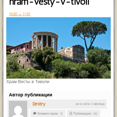
hram-vesty-v-tivoli
1920 × 1131
Храм Весты в Тиволи
Автор публикации
Dmitry
не в сети 4 месяца
Комментарии: 15
Публикации: 432