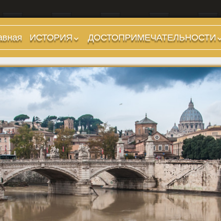
авная
ИСТОРИЯ
ДОСТОПРИМЕЧАТЕЛЬНОСТИ
Предыстория
Холмы и остров.
Районы
Царский период
(753-509 гг до н.э.)
Форумы, Площади,
Дороги
Ранняя Республика
(509-265 гг до н.э.)
Стадионы, Термы
Поздняя Республика
Музеи
(264-27 гг до н.э.)
Дохристианские
Империя. Принципат
храмы
(27 г до н.э. — 284 г
Христианские храмы,
н.э.)
базилики etc.
Империя. Доминат
Дворцы
(284-476 гг)
Арки, колонны и
Темные Века. Готы
обелиски
Темные Века.
Фонтаны
Экзархат