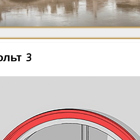
Средневековье
Возрождение и
Барокко
ольт 3