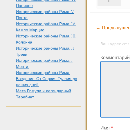
0
Парионе
Исторические районы Рима. V.
Понте
Исторические районы Рима. IV.
← Предыдущее
Кампо Марцио
Исторические районы Рима. III.
Колонна
Ваш адрес emai
Исторические районы Рима. II
Треви
Комментари
Исторические районы Рима. I
Монти.
Исторические районы Рима.
Введение. От Сервия Туллия до
наших дней.
Мета Ромули и легендарный
Теребинт
Имя
*