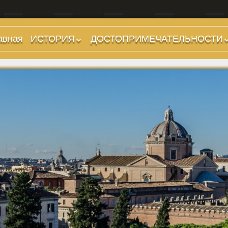
авная
ИСТОРИЯ
ДОСТОПРИМЕЧАТЕЛЬНОСТИ
Предыстория
Холмы и остров.
Районы
Царский период
(753-509 гг до н.э.)
Форумы, Площади,
Дороги
Ранняя Республика
(509-265 гг до н.э.)
Стадионы, Термы
Поздняя Республика
Музеи
(264-27 гг до н.э.)
Дохристианские
Империя. Принципат
храмы
(27 г до н.э. — 284 г
Христианские храмы,
н.э.)
базилики etc.
Империя. Доминат
Дворцы
(284-476 гг)
Арки, колонны и
Темные Века. Готы
обелиски
Темные Века.
Фонтаны
Экзархат