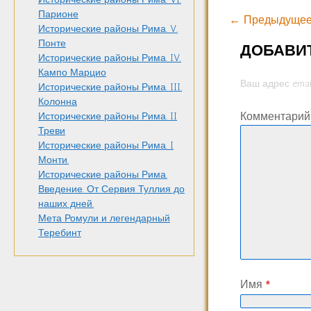
Парионе
← Предыдущее
Исторические районы Рима. V.
Понте
ДОБАВИ
Исторические районы Рима. IV.
Кампо Марцио
Ваш адрес emai
Исторические районы Рима. III.
Колонна
Комментари
Исторические районы Рима. II
Треви
Исторические районы Рима. I
Монти.
Исторические районы Рима.
Введение. От Сервия Туллия до
наших дней.
Мета Ромули и легендарный
Теребинт
Имя
*