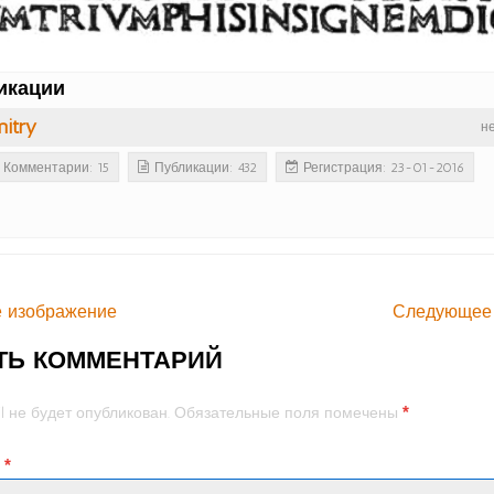
икации
itry
н
Комментарии: 15
Публикации: 432
Регистрация: 23-01-2016
 изображение
Следующее
ТЬ КОММЕНТАРИЙ
*
l не будет опубликован.
Обязательные поля помечены
й
*