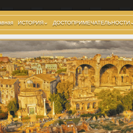
авная
ИСТОРИЯ
ДОСТОПРИМЕЧАТЕЛЬНОСТИ
Предыстория
Холмы и остров.
Районы
Царский период
(753-509 гг до н.э.)
Форумы, Площади,
Дороги
Ранняя Республика
(509-265 гг до н.э.)
Стадионы, Термы
Поздняя Республика
Музеи
(264-27 гг до н.э.)
Дохристианские
Империя. Принципат
храмы
(27 г до н.э. — 284 г
Христианские храмы,
н.э.)
базилики etc.
Империя. Доминат
Дворцы
(284-476 гг)
Арки, колонны и
Темные Века. Готы
обелиски
Темные Века.
Фонтаны
Экзархат