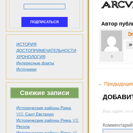
Автор публ
Dm
ИСТОРИЯ
ДОСТОПРИМЕЧАТЕЛЬНОСТИ
ХРОНОЛОГИЯ
0
Интересные факты
Источники
← Предыдущее
Свежие записи
ДОБАВИ
Исторические районы Рима.
Ваш адрес emai
VIII. Сант Евстахио
Исторические районы Рима. VII.
Комментари
Регола
Исторические районы Рима. VI.