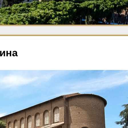
Средневековье
Возрождение и
Барокко
бина