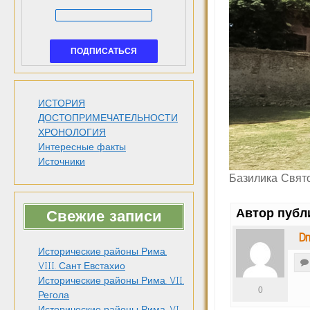
ИСТОРИЯ
ДОСТОПРИМЕЧАТЕЛЬНОСТИ
ХРОНОЛОГИЯ
Интересные факты
Источники
Базилика Свят
Автор публ
Свежие записи
Dm
Исторические районы Рима.
VIII. Сант Евстахио
Исторические районы Рима. VII.
0
Регола
Исторические районы Рима. VI.