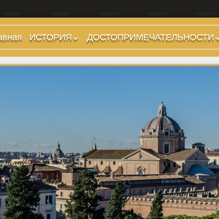
авная
ИСТОРИЯ
ДОСТОПРИМЕЧАТЕЛЬНОСТИ
Предыстория
Холмы и остров.
Районы
Царский период
(753-509 гг до н.э.)
Форумы, Площади,
Дороги
Ранняя Республика
(509-265 гг до н.э.)
Стадионы, Термы
Поздняя Республика
Музеи
(264-27 гг до н.э.)
Дохристианские
Империя. Принципат
храмы
(27 г до н.э. — 284 г
Христианские храмы,
н.э.)
базилики etc.
Империя. Доминат
Дворцы
(284-476 гг)
Арки, колонны и
Темные Века. Готы
обелиски
Темные Века.
Фонтаны
Экзархат