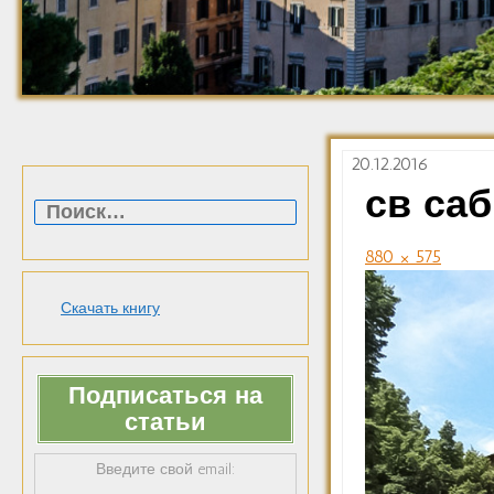
20.12.2016
Найти:
св са
880 × 575
Скачать книгу
Подписаться на
статьи
Введите свой email: