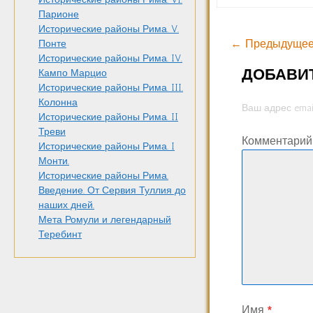
Парионе
Исторические районы Рима. V.
← Предыдущее
Понте
Исторические районы Рима. IV.
ДОБАВИ
Кампо Марцио
Исторические районы Рима. III.
Колонна
Ваш адрес emai
Исторические районы Рима. II
Треви
Комментари
Исторические районы Рима. I
Монти.
Исторические районы Рима.
Введение. От Сервия Туллия до
наших дней.
Мета Ромули и легендарный
Теребинт
Имя
*