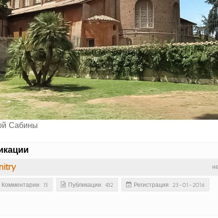
ой Сабины
икации
itry
н
Комментарии: 15
Публикации: 432
Регистрация: 23-01-2016