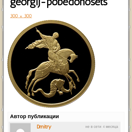
georgij-pobedonosets
300 × 300
Автор публикации
Dmitry
не в сети 4 месяца