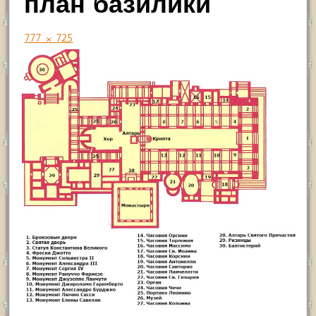
план базилики
777 × 725