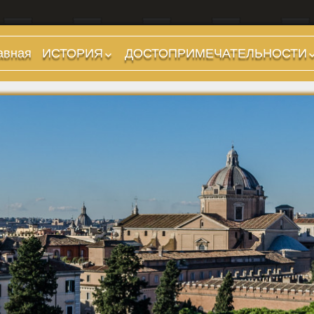
авная
ИСТОРИЯ
ДОСТОПРИМЕЧАТЕЛЬНОСТИ
Предыстория
Холмы и остров.
Районы
Царский период
(753-509 гг до н.э.)
Форумы, Площади,
Дороги
Ранняя Республика
(509-265 гг до н.э.)
Стадионы, Термы
Поздняя Республика
Музеи
(264-27 гг до н.э.)
Дохристианские
Империя. Принципат
храмы
(27 г до н.э. — 284 г
Христианские храмы,
н.э.)
базилики etc.
Империя. Доминат
Дворцы
(284-476 гг)
Арки, колонны и
Темные Века. Готы
обелиски
Темные Века.
Фонтаны
Экзархат