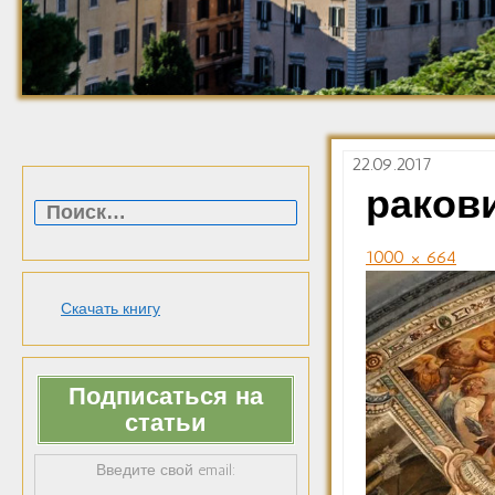
22.09.2017
Найти:
раков
1000 × 664
Скачать книгу
Подписаться на
статьи
Введите свой email: