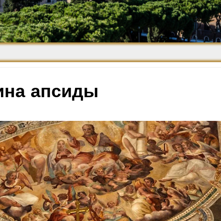
Средневековье
Возрождение и
Барокко
ина апсиды