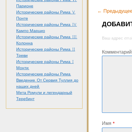
Парионе
← Предыдущее
Исторические районы Рима. V.
Понте
ДОБАВИ
Исторические районы Рима. IV.
Кампо Марцио
Исторические районы Рима. III.
Ваш адрес emai
Колонна
Исторические районы Рима. II
Комментари
Треви
Исторические районы Рима. I
Монти.
Исторические районы Рима.
Введение. От Сервия Туллия до
наших дней.
Мета Ромули и легендарный
Теребинт
Имя
*