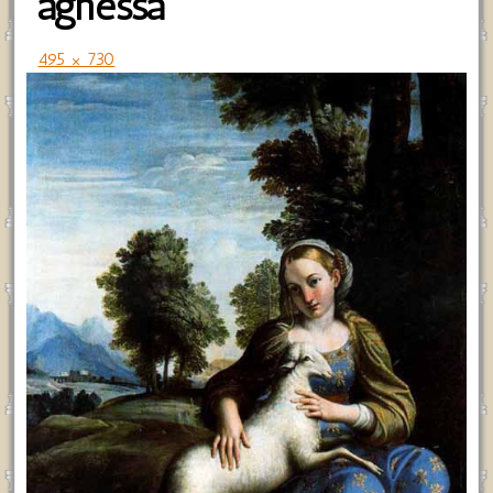
agnessa
495 × 730