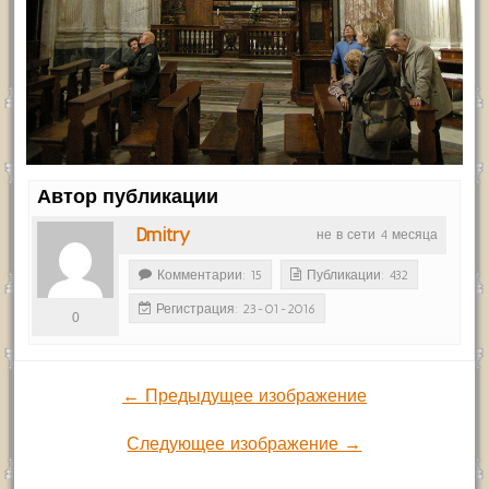
Автор публикации
Dmitry
не в сети 4 месяца
Комментарии: 15
Публикации: 432
Регистрация: 23-01-2016
0
← Предыдущее изображение
Следующее изображение →