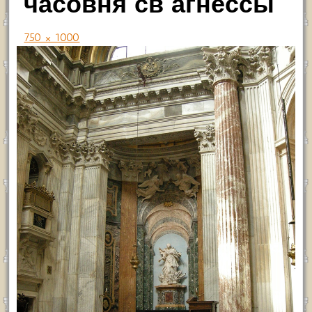
часовня св агнессы
750 × 1000