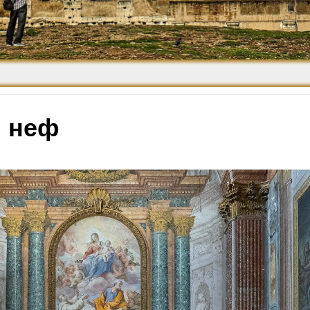
Средневековье
Возрождение и
Барокко
 неф