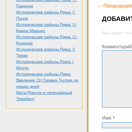
← Предыдущее
Парионе
Исторические районы Рима. V.
ДОБАВИ
Понте
Исторические районы Рима. IV.
Кампо Марцио
Ваш адрес emai
Исторические районы Рима. III.
Колонна
Комментари
Исторические районы Рима. II
Треви
Исторические районы Рима. I
Монти.
Исторические районы Рима.
Введение. От Сервия Туллия до
наших дней.
Мета Ромули и легендарный
Теребинт
Имя
*