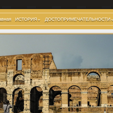
авная
ИСТОРИЯ
ДОСТОПРИМЕЧАТЕЛЬНОСТИ
Предыстория
Холмы и остров.
Районы
Царский период
(753-509 гг до н.э.)
Форумы, Площади,
Дороги
Ранняя Республика
(509-265 гг до н.э.)
Стадионы, Термы
Поздняя Республика
Музеи
(264-27 гг до н.э.)
Дохристианские
Империя. Принципат
храмы
(27 г до н.э. — 284 г
Христианские храмы,
н.э.)
базилики etc.
Империя. Доминат
Дворцы
(284-476 гг)
Арки, колонны и
Темные Века. Готы
обелиски
Темные Века.
Фонтаны
Экзархат