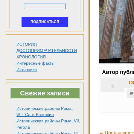
ИСТОРИЯ
ДОСТОПРИМЕЧАТЕЛЬНОСТИ
ХРОНОЛОГИЯ
Интересные факты
Источники
Автор публ
D
0
Свежие записи
Исторические районы Рима.
VIII. Сант Евстахио
Исторические районы Рима. VII.
Регола
← Предыдущее
Исторические районы Рима. VI.