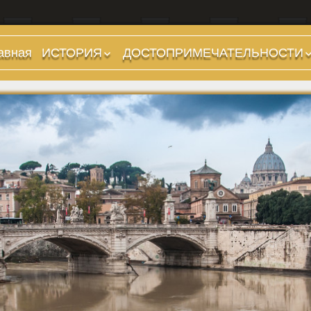
авная
ИСТОРИЯ
ДОСТОПРИМЕЧАТЕЛЬНОСТИ
Предыстория
Холмы и остров.
Районы
Царский период
(753-509 гг до н.э.)
Форумы, Площади,
Дороги
Ранняя Республика
(509-265 гг до н.э.)
Стадионы, Термы
Поздняя Республика
Музеи
(264-27 гг до н.э.)
Дохристианские
Империя. Принципат
храмы
(27 г до н.э. — 284 г
Христианские храмы,
н.э.)
базилики etc.
Империя. Доминат
Дворцы
(284-476 гг)
Арки, колонны и
Темные Века. Готы
обелиски
Темные Века.
Фонтаны
Экзархат