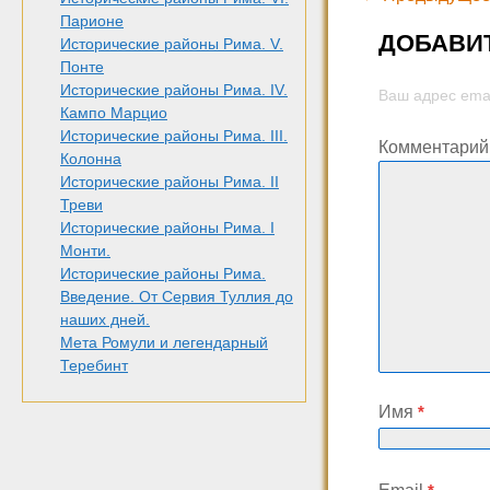
Парионе
ДОБАВИ
Исторические районы Рима. V.
Понте
Исторические районы Рима. IV.
Ваш адрес emai
Кампо Марцио
Исторические районы Рима. III.
Комментари
Колонна
Исторические районы Рима. II
Треви
Исторические районы Рима. I
Монти.
Исторические районы Рима.
Введение. От Сервия Туллия до
наших дней.
Мета Ромули и легендарный
Теребинт
Имя
*