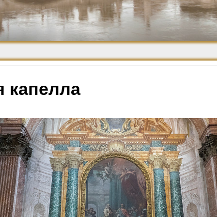
Средневековье
Возрождение и
Барокко
я капелла