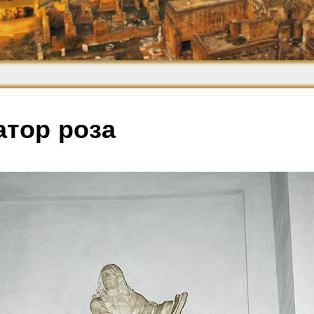
Средневековье
Возрождение и
Барокко
атор роза