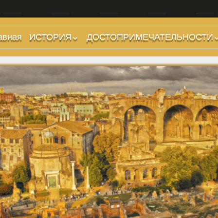
авная
ИСТОРИЯ
ДОСТОПРИМЕЧАТЕЛЬНОСТИ
Предыстория
Холмы и остров.
Районы
Царский период
(753-509 гг до н.э.)
Форумы, Площади,
Дороги
Ранняя Республика
(509-265 гг до н.э.)
Стадионы, Термы
Поздняя Республика
Музеи
(264-27 гг до н.э.)
Дохристианские
Империя. Принципат
храмы
(27 г до н.э. — 284 г
Христианские храмы,
н.э.)
базилики etc.
Империя. Доминат
Дворцы
(284-476 гг)
Арки, колонны и
Темные Века. Готы
обелиски
Темные Века.
Фонтаны
Экзархат