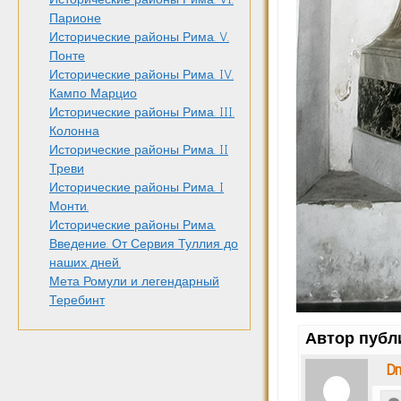
Парионе
Исторические районы Рима. V.
Понте
Исторические районы Рима. IV.
Кампо Марцио
Исторические районы Рима. III.
Колонна
Исторические районы Рима. II
Треви
Исторические районы Рима. I
Монти.
Исторические районы Рима.
Введение. От Сервия Туллия до
наших дней.
Мета Ромули и легендарный
Теребинт
Автор публ
Dm