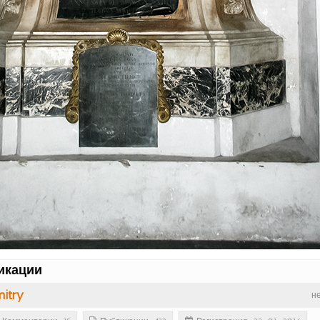
икации
itry
н