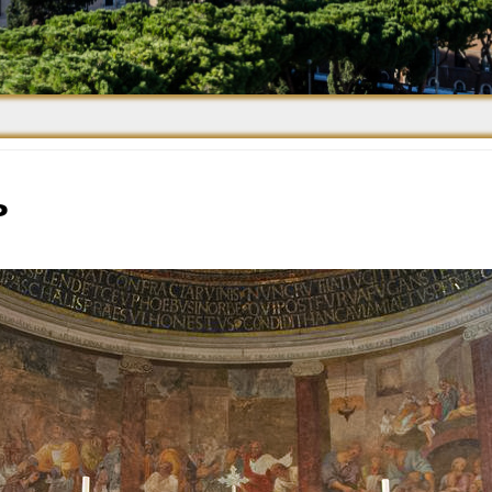
Средневековье
Возрождение и
Барокко
ь