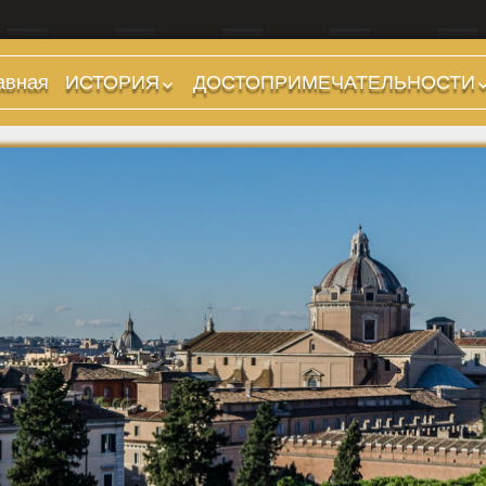
авная
ИСТОРИЯ
ДОСТОПРИМЕЧАТЕЛЬНОСТИ
Предыстория
Холмы и остров.
Районы
Царский период
(753-509 гг до н.э.)
Форумы, Площади,
Дороги
Ранняя Республика
(509-265 гг до н.э.)
Стадионы, Термы
Поздняя Республика
Музеи
(264-27 гг до н.э.)
Дохристианские
Империя. Принципат
храмы
(27 г до н.э. — 284 г
Христианские храмы,
н.э.)
базилики etc.
Империя. Доминат
Дворцы
(284-476 гг)
Арки, колонны и
Темные Века. Готы
обелиски
Темные Века.
Фонтаны
Экзархат