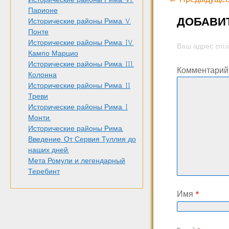
Парионе
ДОБАВИ
Исторические районы Рима. V.
Понте
Исторические районы Рима. IV.
Ваш адрес emai
Кампо Марцио
Исторические районы Рима. III.
Комментари
Колонна
Исторические районы Рима. II
Треви
Исторические районы Рима. I
Монти.
Исторические районы Рима.
Введение. От Сервия Туллия до
наших дней.
Мета Ромули и легендарный
Теребинт
Имя
*