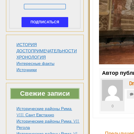
ИСТОРИЯ
ДОСТОПРИМЕЧАТЕЛЬНОСТИ
ХРОНОЛОГИЯ
Интересные факты
Источники
Автор публ
Dm
Свежие записи
0
Исторические районы Рима.
VIII. Сант Евстахио
Исторические районы Рима. VII.
Регола
← Предыдущее
Исторические районы Рима. VI.