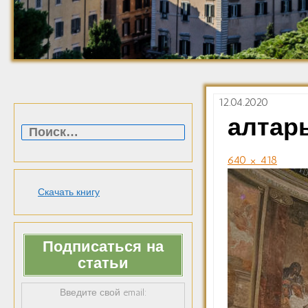
12.04.2020
Найти:
алтар
640 × 418
Скачать книгу
Подписаться на
статьи
Введите свой email: