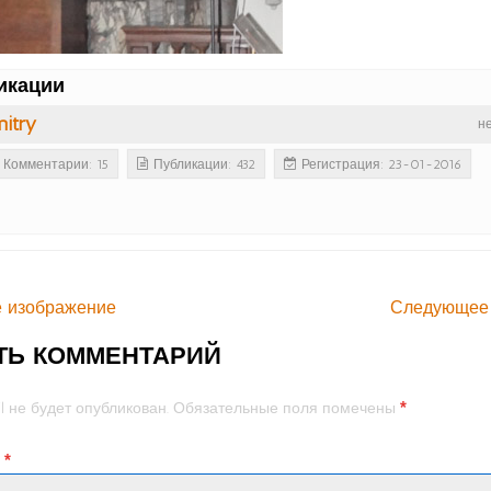
икации
itry
н
Комментарии: 15
Публикации: 432
Регистрация: 23-01-2016
 изображение
Следующее
ТЬ КОММЕНТАРИЙ
*
l не будет опубликован.
Обязательные поля помечены
й
*