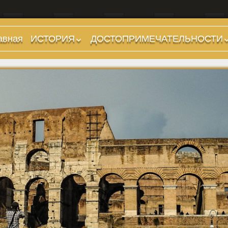
авная
ИСТОРИЯ
ДОСТОПРИМЕЧАТЕЛЬНОСТИ
Предыстория
Холмы и остров.
Районы
Царский период
(753-509 гг до н.э.)
Форумы, Площади,
Дороги
Ранняя Республика
(509-265 гг до н.э.)
Стадионы, Термы
Поздняя Республика
Музеи
(264-27 гг до н.э.)
Дохристианские
Империя. Принципат
храмы
(27 г до н.э. — 284 г
Христианские храмы,
н.э.)
базилики etc.
Империя. Доминат
Дворцы
(284-476 гг)
Арки, колонны и
Темные Века. Готы
обелиски
Темные Века.
Фонтаны
Экзархат