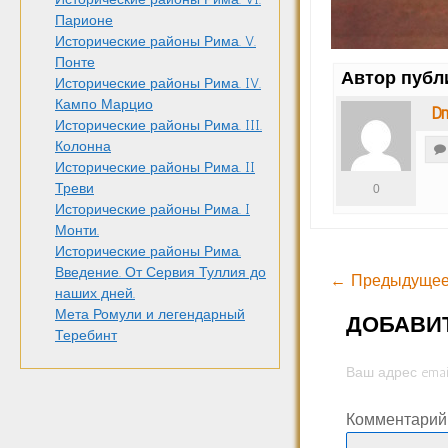
Парионе
Исторические районы Рима. V.
Понте
Автор публ
Исторические районы Рима. IV.
Кампо Марцио
Dm
Исторические районы Рима. III.
Колонна
Исторические районы Рима. II
Треви
0
Исторические районы Рима. I
Монти.
Исторические районы Рима.
Введение. От Сервия Туллия до
← Предыдущее
наших дней.
Мета Ромули и легендарный
ДОБАВИ
Теребинт
Ваш адрес emai
Комментари