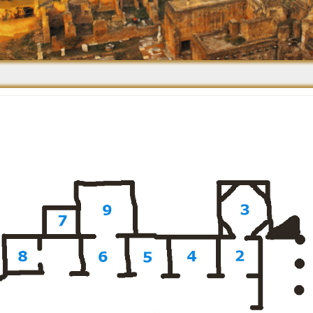
Средневековье
Возрождение и
Барокко