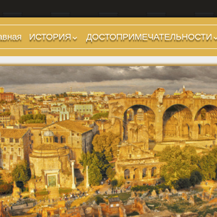
авная
ИСТОРИЯ
ДОСТОПРИМЕЧАТЕЛЬНОСТИ
Предыстория
Холмы и остров.
Районы
Царский период
(753-509 гг до н.э.)
Форумы, Площади,
Дороги
Ранняя Республика
(509-265 гг до н.э.)
Стадионы, Термы
Поздняя Республика
Музеи
(264-27 гг до н.э.)
Дохристианские
Империя. Принципат
храмы
(27 г до н.э. — 284 г
Христианские храмы,
н.э.)
базилики etc.
Империя. Доминат
Дворцы
(284-476 гг)
Арки, колонны и
Темные Века. Готы
обелиски
Темные Века.
Фонтаны
Экзархат