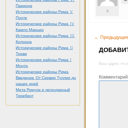
Парионе
0
Исторические районы Рима. V.
Понте
Исторические районы Рима. IV.
Кампо Марцио
Исторические районы Рима. III.
← Предыдущее
Колонна
Исторические районы Рима. II
ДОБАВИ
Треви
Исторические районы Рима. I
Ваш адрес emai
Монти.
Исторические районы Рима.
Комментари
Введение. От Сервия Туллия до
наших дней.
Мета Ромули и легендарный
Теребинт