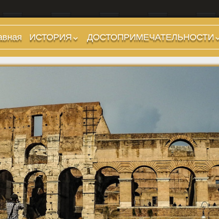
авная
ИСТОРИЯ
ДОСТОПРИМЕЧАТЕЛЬНОСТИ
Предыстория
Холмы и остров.
Районы
Царский период
(753-509 гг до н.э.)
Форумы, Площади,
Дороги
Ранняя Республика
(509-265 гг до н.э.)
Стадионы, Термы
Поздняя Республика
Музеи
(264-27 гг до н.э.)
Дохристианские
Империя. Принципат
храмы
(27 г до н.э. — 284 г
Христианские храмы,
н.э.)
базилики etc.
Империя. Доминат
Дворцы
(284-476 гг)
Арки, колонны и
Темные Века. Готы
обелиски
Темные Века.
Фонтаны
Экзархат