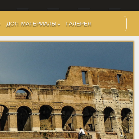
ДОП. МАТЕРИАЛЫ
ГАЛЕРЕЯ
Царский период
Ранняя Республика
Поздняя Республика
Принципат
Доминат
Средневековье
Разное
Римские папы
Гравюры
Джузеппе Вази.
Малые виды Рима.
Живопись
Архитектура
Том 1. 1786 г.
Старые фотографии
Античная история и
Ретро фото. 19 век
Джузеппе Вази.
Рима
легенды
Малые виды Рима.
Ретро фото. 1900-
Том 2. 1786 г.
Mirabilia Urbis Romae
1910