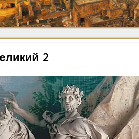
Средневековье
Возрождение и
Барокко
еликий 2