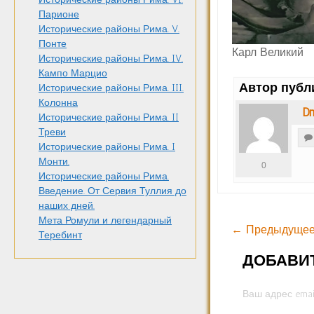
Парионе
Исторические районы Рима. V.
Понте
Карл Великий
Исторические районы Рима. IV.
Кампо Марцио
Автор публ
Исторические районы Рима. III.
Колонна
Dm
Исторические районы Рима. II
Треви
Исторические районы Рима. I
Монти.
0
Исторические районы Рима.
Введение. От Сервия Туллия до
наших дней.
Мета Ромули и легендарный
← Предыдущее
Теребинт
ДОБАВИ
Ваш адрес emai