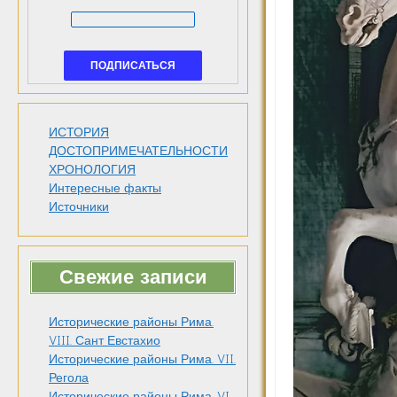
ИСТОРИЯ
ДОСТОПРИМЕЧАТЕЛЬНОСТИ
ХРОНОЛОГИЯ
Интересные факты
Источники
Свежие записи
Исторические районы Рима.
VIII. Сант Евстахио
Исторические районы Рима. VII.
Регола
Исторические районы Рима. VI.