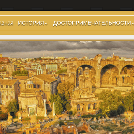
авная
ИСТОРИЯ
ДОСТОПРИМЕЧАТЕЛЬНОСТИ
Предыстория
Холмы и остров.
Районы
Царский период
(753-509 гг до н.э.)
Форумы, Площади,
Дороги
Ранняя Республика
(509-265 гг до н.э.)
Стадионы, Термы
Поздняя Республика
Музеи
(264-27 гг до н.э.)
Дохристианские
Империя. Принципат
храмы
(27 г до н.э. — 284 г
Христианские храмы,
н.э.)
базилики etc.
Империя. Доминат
Дворцы
(284-476 гг)
Арки, колонны и
Темные Века. Готы
обелиски
Темные Века.
Фонтаны
Экзархат