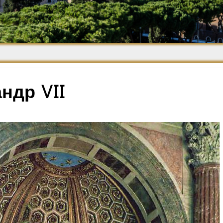
Средневековье
Возрождение и
Барокко
ндр VII