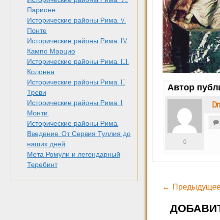
Парионе
Исторические районы Рима. V.
Понте
Исторические районы Рима. IV.
Кампо Марцио
Исторические районы Рима. III.
Колонна
Исторические районы Рима. II
Автор публ
Треви
Исторические районы Рима. I
Dm
Монти.
Исторические районы Рима.
Введение. От Сервия Туллия до
0
наших дней.
Мета Ромули и легендарный
Теребинт
← Предыдущее
ДОБАВИ