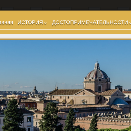
авная
ИСТОРИЯ
ДОСТОПРИМЕЧАТЕЛЬНОСТИ
Предыстория
Холмы и остров.
Районы
Царский период
(753-509 гг до н.э.)
Форумы, Площади,
Дороги
Ранняя Республика
(509-265 гг до н.э.)
Стадионы, Термы
Поздняя Республика
Музеи
(264-27 гг до н.э.)
Дохристианские
Империя. Принципат
храмы
(27 г до н.э. — 284 г
Христианские храмы,
н.э.)
базилики etc.
Империя. Доминат
Дворцы
(284-476 гг)
Арки, колонны и
Темные Века. Готы
обелиски
Темные Века.
Фонтаны
Экзархат