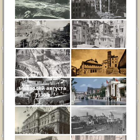
мавзолей августа
1930-е