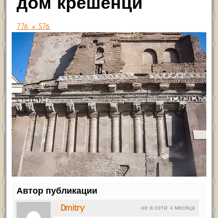
дом крешенци
776 × 576
Автор публикации
Dmitry
не в сети 4 месяца