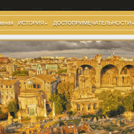
авная
ИСТОРИЯ
ДОСТОПРИМЕЧАТЕЛЬНОСТИ
Предыстория
Холмы и остров.
Районы
Царский период
(753-509 гг до н.э.)
Форумы, Площади,
Дороги
Ранняя Республика
(509-265 гг до н.э.)
Стадионы, Термы
Поздняя Республика
Музеи
(264-27 гг до н.э.)
Дохристианские
Империя. Принципат
храмы
(27 г до н.э. — 284 г
Христианские храмы,
н.э.)
базилики etc.
Империя. Доминат
Дворцы
(284-476 гг)
Арки, колонны и
Темные Века. Готы
обелиски
Темные Века.
Фонтаны
Экзархат