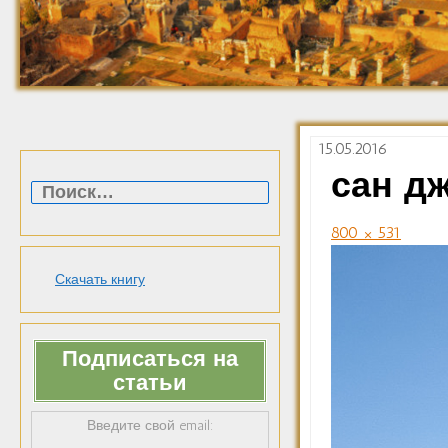
15.05.2016
Найти:
сан д
800 × 531
Скачать книгу
Подписаться на
статьи
Введите свой email: