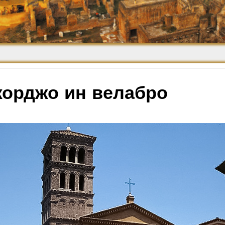
Средневековье
Возрождение и
Барокко
жорджо ин велабро