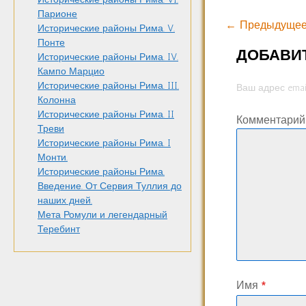
Парионе
← Предыдущее
Исторические районы Рима. V.
Понте
ДОБАВИ
Исторические районы Рима. IV.
Кампо Марцио
Исторические районы Рима. III.
Ваш адрес emai
Колонна
Исторические районы Рима. II
Комментари
Треви
Исторические районы Рима. I
Монти.
Исторические районы Рима.
Введение. От Сервия Туллия до
наших дней.
Мета Ромули и легендарный
Теребинт
Имя
*