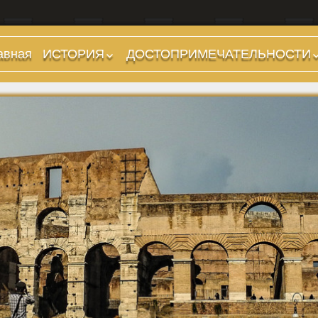
авная
ИСТОРИЯ
ДОСТОПРИМЕЧАТЕЛЬНОСТИ
Предыстория
Холмы и остров.
Районы
Царский период
(753-509 гг до н.э.)
Форумы, Площади,
Дороги
Ранняя Республика
(509-265 гг до н.э.)
Стадионы, Термы
Поздняя Республика
Музеи
(264-27 гг до н.э.)
Дохристианские
Империя. Принципат
храмы
(27 г до н.э. — 284 г
Христианские храмы,
н.э.)
базилики etc.
Империя. Доминат
Дворцы
(284-476 гг)
Арки, колонны и
Темные Века. Готы
обелиски
Темные Века.
Фонтаны
Экзархат