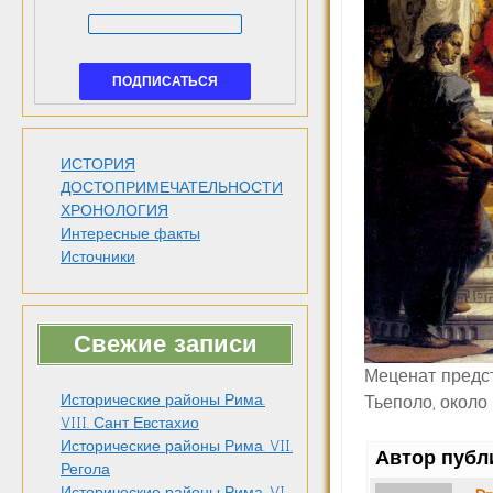
ИСТОРИЯ
ДОСТОПРИМЕЧАТЕЛЬНОСТИ
ХРОНОЛОГИЯ
Интересные факты
Источники
Свежие записи
Меценат предст
Исторические районы Рима.
Тьеполо, около 
VIII. Сант Евстахио
Исторические районы Рима. VII.
Автор публ
Регола
Исторические районы Рима. VI.