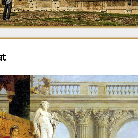
Средневековье
Возрождение и
Барокко
at