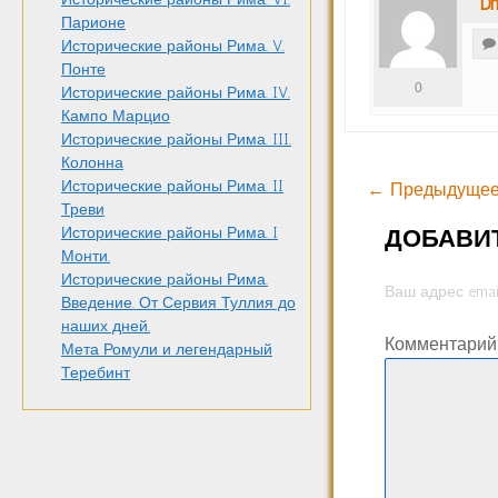
Dm
Парионе
Исторические районы Рима. V.
Понте
0
Исторические районы Рима. IV.
Кампо Марцио
Исторические районы Рима. III.
Колонна
Исторические районы Рима. II
← Предыдущее
Треви
ДОБАВИ
Исторические районы Рима. I
Монти.
Исторические районы Рима.
Ваш адрес emai
Введение. От Сервия Туллия до
наших дней.
Комментари
Мета Ромули и легендарный
Теребинт