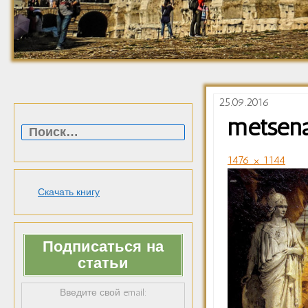
25.09.2016
Найти:
metsen
1476 × 1144
Скачать книгу
Подписаться на
статьи
Введите свой email: