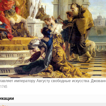
авляет императору Августу свободные искусства. Джован
1745
икации